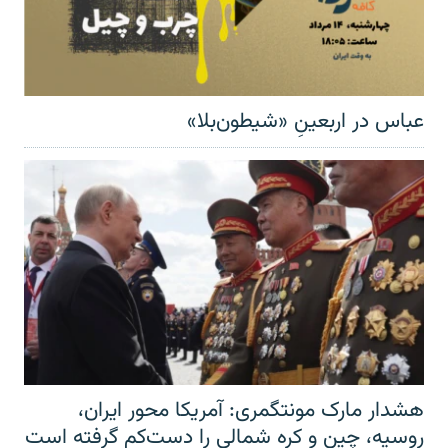
عباس در اربعینِ «شیطون‌بلا»
هشدار مارک مونتگمری: آمریکا محور ایران،
روسیه، چین و کره شمالی را دست‌کم گرفته است