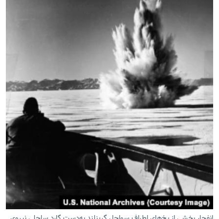
انفجار بخشی از یخ‌های اطراف سواحل گرینلند به‌دست گارد ساحلی نیروی