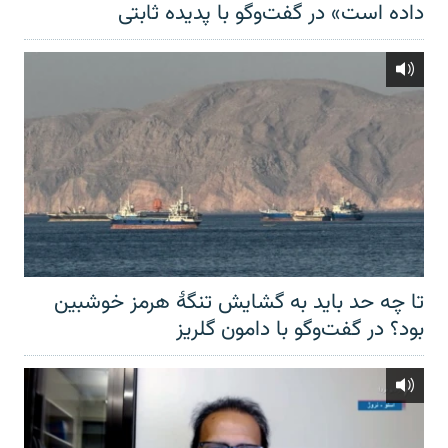
داده است» در گفت‌وگو با پدیده ثابتی
تا چه حد باید به گشایش تنگهٔ هرمز خوشبین
بود؟ در گفت‌وگو با دامون گلریز