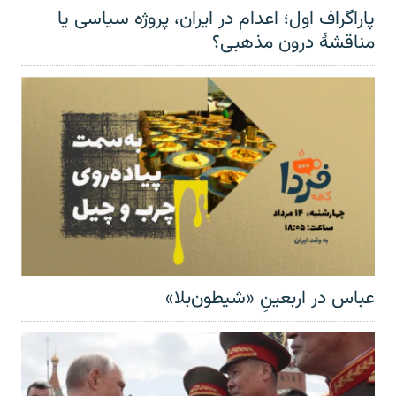
پاراگراف اول؛ اعدام در ایران، پروژه سیاسی یا
مناقشهٔ درون مذهبی؟
عباس در اربعینِ «شیطون‌بلا»