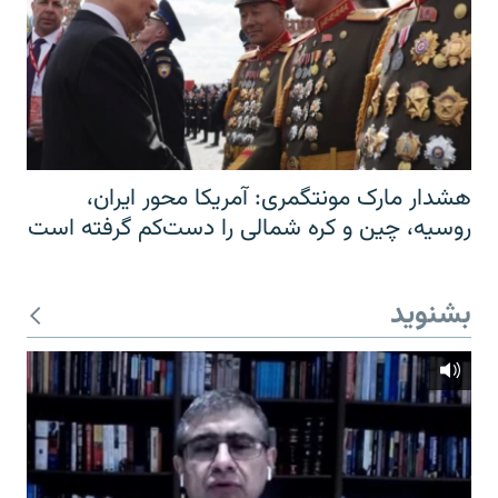
هشدار مارک مونتگمری: آمریکا محور ایران،
روسیه، چین و کره شمالی را دست‌کم گرفته است
بشنوید