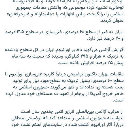
او دوم اسفند نیز برجام را «ناکارآمد» خواند و به «یک پوسته
توخالی» تشبیه کرد؛ موضوعی که واکنش مقامات جمهوری
اسلامی را برانگیخت و این اظهارات را «جانبدارانه و غیرحرفه‌ای»
عنوان کردند.
ایران به غیر از سطح ۶۰ درصدی، غنی‌سازی در سطوح ۳.۵ درصد
و ۲۰ درصد نیز دارد.
گزارش آژانس می‌گوید ذخایر اورانیوم ایران در کل سطوح یادشده
به نزدیک ۸ هزار و ۲۹۵ کیلوگرم رسیده که نسبت به سه ماه
پیش ۲۵ درصد افزایش یافته است.
مقامات تهران تاکنون توضیحی دربارهٔ کاربرد غنی‌سازی اورانیوم تا
سطح ۶۰ درصدی، بسیار نزدیک به سطح مورد نیاز برای تولید
بمب هسته‌ای، نداده‌اند و تنها می‌گویند جمهوری اسلامی به
خاطر خروج آمریکا از برجام از تعهدات هسته‌ای خود عدول کرده
است.
از طرفی، آژانس بین‌المللی انرژی اتمی چندین سال است
نتوانسته جمهوری اسلامی را متقاعد کند که توضیحی منطقی
دربارهٔ آثار اورانیوم کشف شده در سایت‌های اعلام نشده خود