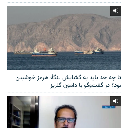
تا چه حد باید به گشایش تنگهٔ هرمز خوشبین
بود؟ در گفت‌وگو با دامون گلریز