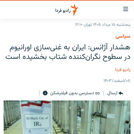
ینک‌های
ابلیت
سترسی
پنجشنبه ۱۵ مرداد ۱۴۰۵ تهران ۱۲:۱۰
ازگشت
صفحه اصلی
سیاسی
ازگشت
ایران
هشدار آژانس: ایران به غنی‌سازی اورانیوم
ه
نوی
جهان
در سطوح نگران‌کننده شتاب بخشیده است
صلی
رادیو
فتن
رادیو فردا
ه
پادکست
انتخاب کنید و بشنوید
فحه
۰۸/اسفند/۱۴۰۳
چندرسانه‌ای
برنامه‌های رادیویی
ستجو
ارسال
دسترسی بدون فیلترشکن
زنان فردا
فرکانس‌ها
گزارش‌های تصویری
گزارش‌های ویدئویی
English
به ما بپیوندید