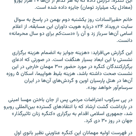
این کنگره، گزارش داده که به هر کدام از آن‌ها ۲۰ هزار یورو
(معادل یک میلیارد تومان) جایزه داده شده است.
خانم حقیرالسادات روز یکشنبه دوم بهمن در پاسخ به سوال
سایت «رویداد ۲۴» درباره هویت داوران این مسابقه، از اعلام
اسامی آن‌ها سرباز زد و آن را «دست‌کم برای دو سال محرمانه»
دانست.
این گزارش می‌افزاید: «هزینه جوایز به انضمام هزینه برگزاری
نشستی با این ابعاد بسیار هنگفت است. در صورتی که ادعای
برگزارکنندگان کنگره در مورد حضور ۳۰۰ مهمان خارجی در این
نشست صحت داشته باشد، هزینه بلیط هواپیما، اسکان ۵ روزه
آن‌ها در هتل پارسیان اوین و گردش‌های آن‌ها در ایران
سرسام‌آور خواهد بود».
در پی سرکوب اعتراضات مردمی پس از جان باختن مهسا امینی
در بازداشت گشت ارشاد که با انتقادهای گسترده بین‌المللی روبرو
شد، جمهوری اسلامی اقدام به برگزاری «کنگره زنان تاثیرگذار»
جهان در روز ۳۰ دی‌ کرد.
در فهرست اولیه مهمانان این کنگره عناوینی نظیر بانوی اول