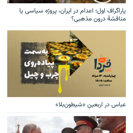
پاراگراف اول؛ اعدام در ایران، پروژه سیاسی یا
مناقشهٔ درون مذهبی؟
عباس در اربعینِ «شیطون‌بلا»