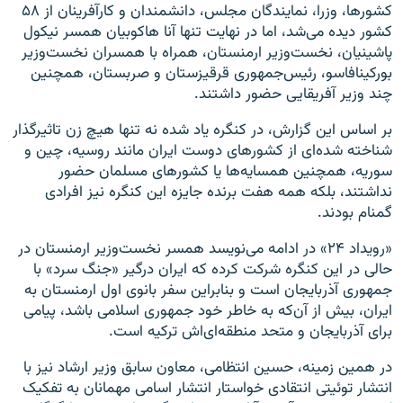
کشورها، وزرا، نمایندگان مجلس، دانشمندان و کارآفرینان از ۵۸
کشور دیده می‌شد، اما در نهایت تنها آنا هاکوبیان همسر نیکول
پاشینیان، نخست‌وزیر ارمنستان، همراه با همسران نخست‌وزیر
بورکینافاسو، رئیس‌جمهوری قرقیزستان و صربستان، همچنین
چند وزیر آفریقایی حضور داشتند.
بر اساس این گزارش، در کنگره یاد شده نه تنها هیچ زن تاثیرگذار
شناخته‌ شده‌ای از کشورهای دوست ایران مانند روسیه، چین و
سوریه، همچنین همسایه‌ها یا کشورهای مسلمان حضور
نداشتند، بلکه همه هفت برنده جایزه این کنگره نیز افرادی
گمنام بودند.
«رویداد ۲۴» در ادامه می‌نویسد همسر نخست‌وزیر ارمنستان در
حالی در این کنگره شرکت کرده که ایران درگیر «جنگ سرد» با
جمهوری آذربایجان است و بنابراین سفر بانوی اول ارمنستان به
ایران، بیش از آن‌که به خاطر خود جمهوری اسلامی باشد، پیامی
برای آذربایجان و متحد منطقه‌ای‌اش ترکیه است.
در همین زمینه، حسین انتظامی، معاون سابق وزیر ارشاد نیز با
انتشار توئیتی انتقادی خواستار انتشار اسامی مهمانان به تفکیک