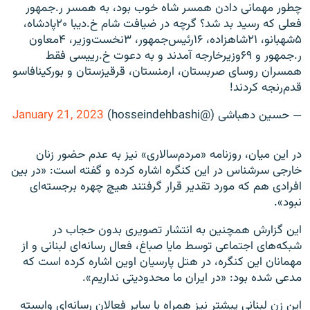
چطور مهمانی دادن همسر شاه خوب بود، به همسر ر.جمهور
فعلی که رسید بد شد؟ گرچه در ضیافت شام خ.دیبا ۲۰پادشاه،
۵شهبانو، ۲۱شاهزاده، ۱۶رئیس‌جمهور، ۳نخست‌وزیر، ۴معاون
ر.جمهور و ۶۹وزیرخارجه آمدند و به دعوت خ.رییسی فقط
همسران روسای صربستان، ارمنستان، قرقیزستان و بورکینافاسو
قدم‌رنجه کردند!
— حسین دهباشى (@hosseindehbashi)
January 21, 2023
در این میان، روزنامه «مردم‌سالاری» نیز به عدم حضور زنان
خارجی سرشناس در این کنگره اشاره کرده و گفته است: «در بین
افرادی هم که مورد تقدیر قرار گرفتند هیچ چهره برجسته‌ای
نبود».
این گزارش همچنین به انتشار تصویری بدون حجاب در
شبکه‌های اجتماعی توسط مایا صباغ، فعال رسانه‌ای لبنانی و از
مهمانان این کنگره، در هتل پارسیان اوین اشاره کرده است که
مدعی شده بود: «در ایران ما محدودیتی نداریم».
این زن لبنانی پیشتر نیز همراه با سایر فعالان رسانه‌ای وابسته