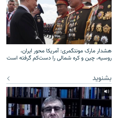
هشدار مارک مونتگمری: آمریکا محور ایران،
روسیه، چین و کره شمالی را دست‌کم گرفته است
بشنوید