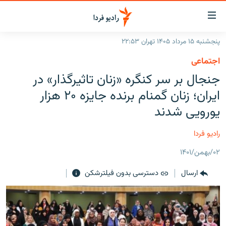
ینک‌های
ابلیت
سترسی
پنجشنبه ۱۵ مرداد ۱۴۰۵ تهران ۲۲:۵۳
ازگشت
صفحه اصلی
اجتماعی
ازگشت
ایران
جنجال بر سر کنگره «زنان تاثیرگذار» در
ه
نوی
جهان
ایران؛ زنان گمنام برنده جایزه ۲۰ هزار
صلی
رادیو
یورویی شدند
فتن
ه
پادکست
انتخاب کنید و بشنوید
رادیو فردا
فحه
چندرسانه‌ای
برنامه‌های رادیویی
ستجو
۰۲/بهمن/۱۴۰۱
زنان فردا
فرکانس‌ها
گزارش‌های تصویری
ارسال
دسترسی بدون فیلترشکن
گزارش‌های ویدئویی
English
به ما بپیوندید