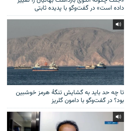
«جنگ چگونه الگوی بازداشت بهائیان را تغییر
داده است» در گفت‌وگو با پدیده ثابتی
تا چه حد باید به گشایش تنگهٔ هرمز خوشبین
بود؟ در گفت‌وگو با دامون گلریز