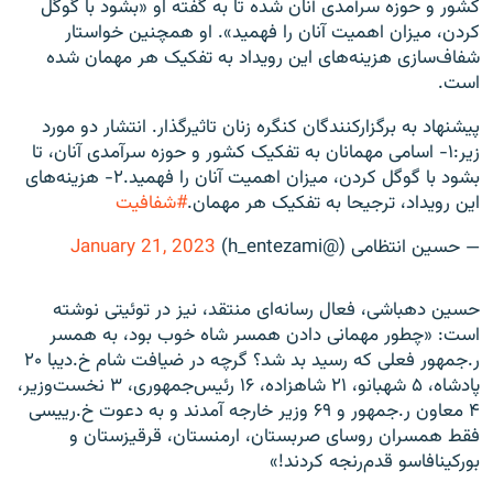
کشور و حوزه سرآمدی آنان شده تا به گفته او «بشود با گوگل
کردن، میزان اهمیت آنان را فهمید»
.
او همچنین خواستار
شفاف‌سازی هزینه‌های این رویداد به تفکیک هر مهمان شده
است.
پیشنهاد به برگزارکنندگان کنگره زنان تاثیرگذار. انتشار دو مورد
زیر:١- اسامی مهمانان به تفکیک کشور و حوزه سرآمدی آنان، تا
بشود با گوگل کردن، میزان اهمیت آنان را فهمید.٢- هزینه‌های
این رویداد، ترجیحا به تفکیک هر مهمان.
#شفافیت
— حسین انتظامی (@h_entezami)
January 21, 2023
حسین دهباشی، فعال رسانه‌ای منتقد، نیز در توئیتی نوشته
است: «چطور مهمانی دادن همسر شاه خوب بود، به همسر
ر.جمهور فعلی که رسید بد شد؟ گرچه در ضیافت شام خ.دیبا ۲۰
پادشاه، ۵ شهبانو، ۲۱ شاهزاده، ۱۶ رئیس‌جمهوری، ۳ نخست‌وزیر،
۴ معاون ر.جمهور و ۶۹ وزیر خارجه آمدند و به دعوت خ.رییسی
فقط همسران روسای صربستان، ارمنستان، قرقیزستان و
بورکینافاسو قدم‌رنجه کردند!»