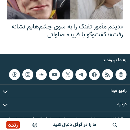
«دیدم مأمور تفنگ را به سوی چشم‌هایم نشانه
رفت»؛ گفت‌و‌گو با فریده صلواتی
به ما بپیوندید
رادیو فردا
درباره
© ۲۰۲۶ تمام حقوق این وب‌سایت، بر اساس مقررات کپی‌رایت، برای رادیو فردا
زنده
ما را در گوگل دنبال کنید
محفوظ است.