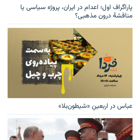
پاراگراف اول؛ اعدام در ایران، پروژه سیاسی یا
مناقشهٔ درون مذهبی؟
عباس در اربعینِ «شیطون‌بلا»