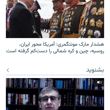
هشدار مارک مونتگمری: آمریکا محور ایران،
روسیه، چین و کره شمالی را دست‌کم گرفته است
بشنوید