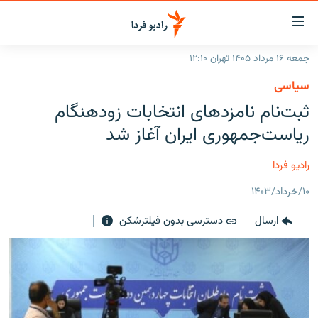
ینک‌های
ابلیت
سترسی
جمعه ۱۶ مرداد ۱۴۰۵ تهران ۱۲:۱۰
ازگشت
صفحه اصلی
سیاسی
ازگشت
ایران
ثبت‌نام نامزدهای انتخابات زودهنگام
ه
نوی
جهان
ریاست‌جمهوری ایران آغاز شد
صلی
رادیو
فتن
رادیو فردا
ه
پادکست
انتخاب کنید و بشنوید
فحه
۱۰/خرداد/۱۴۰۳
چندرسانه‌ای
برنامه‌های رادیویی
ستجو
ارسال
دسترسی بدون فیلترشکن
زنان فردا
فرکانس‌ها
گزارش‌های تصویری
گزارش‌های ویدئویی
English
به ما بپیوندید