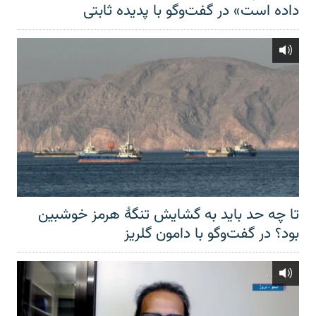
داده است» در گفت‌وگو با پدیده ثابتی
تا چه حد باید به گشایش تنگهٔ هرمز خوشبین
بود؟ در گفت‌وگو با دامون گلریز