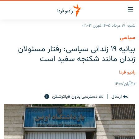
ینک‌های
ابلیت
سترسی
شنبه ۱۷ مرداد ۱۴۰۵ تهران ۰۲:۰۳
ازگشت
صفحه اصلی
سیاسی
ازگشت
ایران
بیانیه ۱۹ زندانی سیاسی: رفتار مسئولان
ه
نوی
جهان
زندان مانند شکنجه سفید است
صلی
رادیو
فتن
رادیو فردا
ه
پادکست
انتخاب کنید و بشنوید
فحه
۱۰/آبان/۱۴۰۰
چندرسانه‌ای
برنامه‌های رادیویی
ستجو
ارسال
دسترسی بدون فیلترشکن
زنان فردا
فرکانس‌ها
گزارش‌های تصویری
گزارش‌های ویدئویی
English
به ما بپیوندید