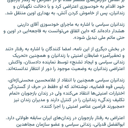
بر اساس گزارش‌های منتشر شده او در اعتراض به رفتار بازجوی
خود اقدام به خودسوزی اعتراضی کرد و با دخالت نگهبانان و
زندانیان، پس از خاموش کردن آتش، به بهداری اوین منتقل شد.
زندانیان سیاسی با اشاره به ماجرای خودسوزی آقای دارینی
هشدار داده‌اند که «این اتفاق می‌توانست به فاجعه‌ایی در اوین و
حتی ماتم ملی تبدیل شود».
در بخش دیگری از این نامه، امضا کنندگان با اشاره به رفتار «تند
و تحقیرآمیز» ضابطان امنیتی با زندانیان و همچنین «تحریک
زندانی سیاسی و ایجاد تشنج» توسط نماینده دادستان، واکنش
اعتراضی زندانیان به وضعیت موجود را دور از انتظار ندانسته‌اند.
زندانیان سیاسی همچنین با انتقاد از غلامحسین محسنی‌‌اژه‌ای،
رئیس قوه قضاییه، نوشته‌اند که او «فقط در حرف از گستردگی
اختیارات امنیتی‌ها انتقاد می‌کند» ولی در زندان بازجویان «تمام
تکلیف زندگی» زندانیان را در کنترل دارند و مدیران زندان نیز
«مجبورند فرامین عناصر امنیتی را اجرا کنند».
اعتراض به رفتار بازجویان در زندان‌های ایران سابقه طولانی دارد.
ابوالفضل قديانی، زندانی سياسی و عضو سازمان مجاهدين