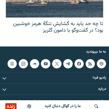
تا چه حد باید به گشایش تنگهٔ هرمز خوشبین
بود؟ در گفت‌وگو با دامون گلریز
به ما بپیوندید
رادیو فردا
درباره
© ۲۰۲۶ تمام حقوق این وب‌سایت، بر اساس مقررات کپی‌رایت، برای رادیو فردا
زنده
ما را در گوگل دنبال کنید
محفوظ است.