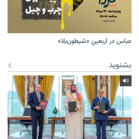
عباس در اربعینِ «شیطون‌بلا»
بشنوید