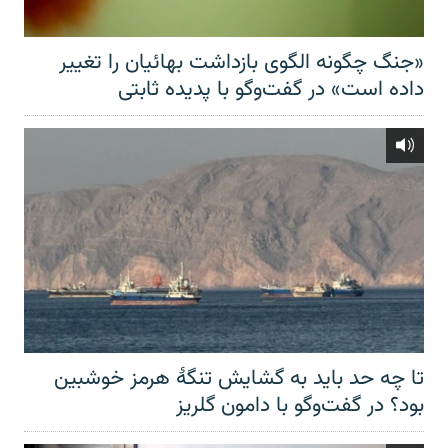
«جنگ چگونه الگوی بازداشت بهائیان را تغییر
داده است» در گفت‌وگو با پدیده ثابتی
تا چه حد باید به گشایش تنگهٔ هرمز خوشبین
بود؟ در گفت‌وگو با دامون گلریز