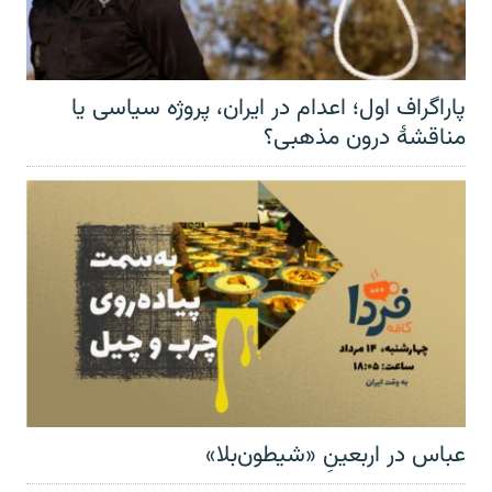
پاراگراف اول؛ اعدام در ایران، پروژه سیاسی یا
مناقشهٔ درون مذهبی؟
عباس در اربعینِ «شیطون‌بلا»