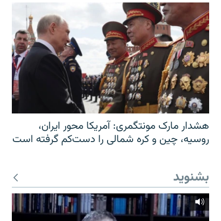
هشدار مارک مونتگمری: آمریکا محور ایران،
روسیه، چین و کره شمالی را دست‌کم گرفته است
بشنوید