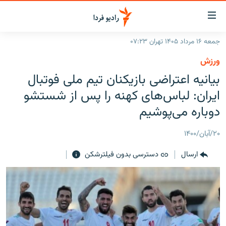
ینک‌های
ابلیت
سترسی
جمعه ۱۶ مرداد ۱۴۰۵ تهران ۰۷:۲۳
ازگشت
صفحه اصلی
ورزش
ازگشت
ایران
بیانیه اعتراضی بازیکنان تیم ملی فوتبال
ه
نوی
جهان
ایران: لباس‌های کهنه را پس از شستشو
صلی
رادیو
دوباره می‌پوشیم
فتن
ه
پادکست
انتخاب کنید و بشنوید
۲۰/آبان/۱۴۰۰
فحه
چندرسانه‌ای
برنامه‌های رادیویی
ستجو
ارسال
دسترسی بدون فیلترشکن
زنان فردا
فرکانس‌ها
گزارش‌های تصویری
گزارش‌های ویدئویی
English
به ما بپیوندید