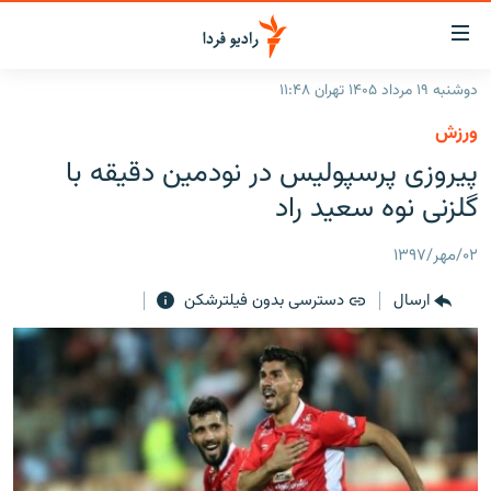
ینک‌های
ابلیت
سترسی
دوشنبه ۱۹ مرداد ۱۴۰۵ تهران ۱۱:۴۸
ازگشت
صفحه اصلی
ورزش
ازگشت
ایران
پیروزی پرسپولیس در نودمین دقیقه با
ه
نوی
جهان
گلزنی نوه سعید راد
صلی
رادیو
فتن
۰۲/مهر/۱۳۹۷
ه
پادکست
انتخاب کنید و بشنوید
فحه
ارسال
دسترسی بدون فیلترشکن
چندرسانه‌ای
برنامه‌های رادیویی
ستجو
زنان فردا
فرکانس‌ها
گزارش‌های تصویری
گزارش‌های ویدئویی
English
به ما بپیوندید