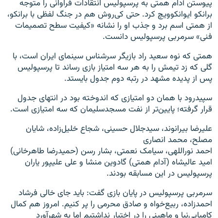
پیوستن آدام همتی به پرسپولیس انتقادات فراوانی را متوجه
برانکو ایوانکوویچ کرد. حتی کی‌روش هم در جنگ لفظی با برانکو،
از همتی اسم برد و جذب او را نشانه «کیفیت سطح تصمیمات
فنی» سرمربی پرسپولیس دانست.
همتی که نوه سعید راد بازیگر سرشناس سینمای ایران است، با
گلی که زد تیمش را به هر سه امتیاز بازی رساند تا پرسپولیس
پس از پدیده مشهد در رتبه دوم جدول بایستد.
سپیدرود با همان دو امتیازی که اندوخته بود در انتهای جدول
قرار گرفته؛ پایین‌تر از نفت مسجدسلیمان که سه امتیازی است.
علیرضا بیرانوند، سیدجلال حسینی، شجاع خلیل‌زاده، شایان
مصلح، محمد انصاری
احمد نوراللهی، سیامک نعمتی، بشار رسن (حمیدرضا طاهرخانی)
امید عالیشاه (آدام همتی) گادوین منشا و علی علیپور یاران
پرسپولیس در این مسابقه بودند.
سرمربی پرسپولیس در پایان بازی گفت: باید جای خالی فرشاد
احمدزاده، ربیع‌خواه و صادق محرمی را پر کنیم. امروز هم کمال
کامیابی‌نیا و ماهینی را در اختیار نداشتیم اما به شهرآورد