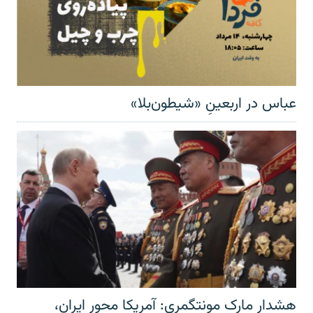
عباس در اربعینِ «شیطون‌بلا»
هشدار مارک مونتگمری: آمریکا محور ایران،