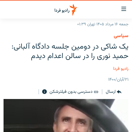
ینک‌های
ابلیت
سترسی
جمعه ۱۶ مرداد ۱۴۰۵ تهران ۰۱:۳۹
ازگشت
صفحه اصلی
سیاسی
ازگشت
ایران
یک شاکی در دومین جلسه دادگاه آلبانی:
ه
نوی
جهان
حمید نوری را در سالن اعدام دیدم
صلی
رادیو
فتن
رادیو فردا
ه
پادکست
انتخاب کنید و بشنوید
فحه
۲۱/آبان/۱۴۰۰
چندرسانه‌ای
برنامه‌های رادیویی
ستجو
ارسال
دسترسی بدون فیلترشکن
زنان فردا
فرکانس‌ها
گزارش‌های تصویری
گزارش‌های ویدئویی
English
به ما بپیوندید