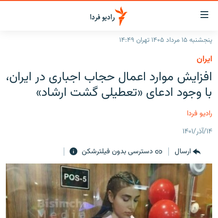
ینک‌های
ابلیت
سترسی
پنجشنبه ۱۵ مرداد ۱۴۰۵ تهران ۱۴:۴۹
ازگشت
صفحه اصلی
ايران
ازگشت
ایران
افزایش موارد اعمال حجاب اجباری در ایران،
ه
نوی
جهان
با وجود ادعای «تعطیلی گشت ارشاد»
صلی
رادیو
فتن
رادیو فردا
ه
پادکست
انتخاب کنید و بشنوید
فحه
۱۴/آذر/۱۴۰۱
چندرسانه‌ای
برنامه‌های رادیویی
ستجو
ارسال
دسترسی بدون فیلترشکن
زنان فردا
فرکانس‌ها
گزارش‌های تصویری
گزارش‌های ویدئویی
English
به ما بپیوندید