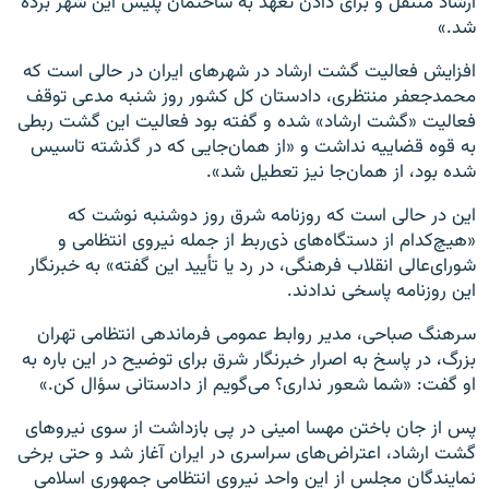
ارشاد منتقل و برای دادن تعهد به ساختمان پلیس این شهر برده
شد.»
افزایش فعالیت گشت ارشاد در شهرهای ایران در حالی است که
محمدجعفر منتظری، دادستان کل کشور روز شنبه مدعی توقف
فعالیت «گشت ارشاد» شده و گفته بود فعالیت این گشت ربطی
به قوه قضاییه نداشت و «از همان‌جایی که در گذشته تاسیس
شده بود، از همان‌جا نیز تعطیل شد».
این در حالی است که روزنامه شرق روز دوشنبه نوشت که
«هیچ‌کدام از دستگاه‌های ذی‌ربط از جمله نیروی انتظامی و
شورای‌عالی انقلاب فرهنگی، در رد یا تأیید این گفته» به خبرنگار
این روزنامه پاسخی ندادند.
سرهنگ صباحی، مدیر روابط عمومی فرماندهی انتظامی تهران
بزرگ، در پاسخ به اصرار خبرنگار شرق برای توضیح در این باره به
او گفت: «شما شعور نداری؟ می‌گویم از دادستانی سؤال کن.»
پس از جان باختن مهسا امینی در پی بازداشت از سوی نیروهای
گشت ارشاد، اعتراض‌های سراسری در ایران آغاز شد و حتی برخی
نمایندگان مجلس از این واحد نیروی انتظامی جمهوری اسلامی