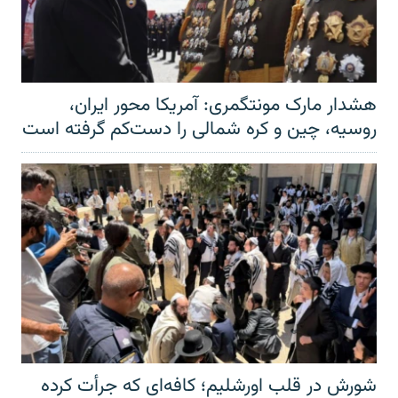
هشدار مارک مونتگمری: آمریکا محور ایران،
روسیه، چین و کره شمالی را دست‌کم گرفته است
شورش در قلب اورشلیم؛ کافه‌ای که جرأت کرده