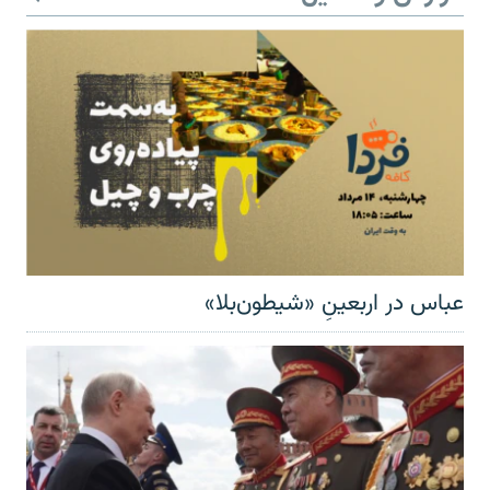
عباس در اربعینِ «شیطون‌بلا»