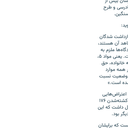
شان بیش از
ادرسی و طرح
سنگین.
ید:
بازداشت شدگان
ان شاهد آن هستند،
اه‌ها ملزم به
رعایت کامل آن هستند، در باب هیچ کدام از بازداشت‌شدگان آبان ۹۸ رعایت نشده است. یعنی مواد ۵،
ه خانواده، حق
 همه موارد
ن وضعیت نسبت
 اعتراض‌هایی
جدید دامن زد. سرنگونی هواپیمای مسافربری اوکراینی توسط موشک سپاه پاسداران و کشته‌شدن ۱۷۶
به دنبال داشت که این
یگر بود.
یست که برایشان