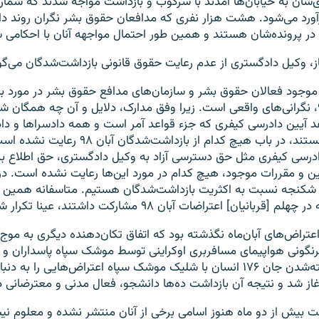
‌شان به خیابان‌ها آمدند با سرکوب و بازداشت مواجه شدند که شمار
ورد می‌شود. هشت هزار نفری که مدافعان حقوق بشر نگران روند د
ی در پرونده‌شان هستند و همین طور احتمال مواجهه آنان با احکامی 
، وکیل دادگستری از عدم رعایت حقوق قانونی بازداشت‌شدگان می‌گو
 موجود فعالان حقوق بشر و سازمان‌های مدافع حقوق بشر در مورد 
اعتراضات آبان ۹۸، نگرانی‌های واقعی است. زیرا وفق مدارک، دلایل و آن چه همگ
د آیین دادرسی کیفری که جزء قواعد آمر است و همه دادسراها و دادگ
انون دادرسی کیفری مثل حق دسترسی آزاد به وکیل دادگستری، حق اطلاع ب
نین و مقررات موجود، هیچ کدام در مورد این‌ها رعایت نشده است. در
و شکنجه نسبت به اکثریت بازداشت‌شدگان هستیم. متاسفانه همی
انیان] اعتراضات آبان ۹۸ مشارکت داشتند، عینا تکرار شده است.»
 اعتراض‌های آبان‌ماه نگذشته بود که اتفاق تکان‌دهنده دیگری به موج
سرنشین آن. گرفته‌شدن جان ۱۷۶ انسان با شلیک موشک سپاه اعتراض‌هایی را 
 آغاز شد و نتیجه آن بازداشت ده‌ها دانشجو، فعال مدنی و معترضانی د
ت بیش از دو ماه هنوز اسامی برخی از آنان منتشر نشده و معلوم ن