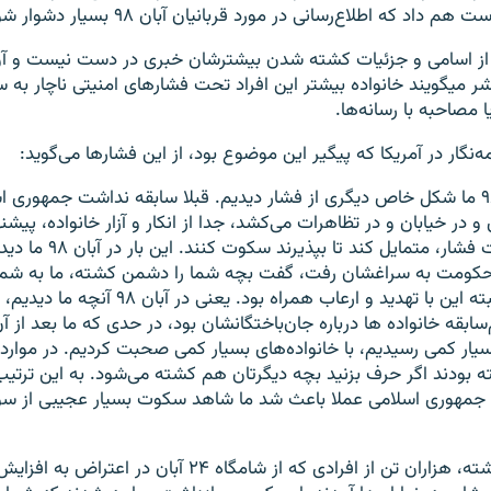
اد که اطلاع‌رسانی در مورد قربانیان آبان ۹۸ بسیار دشوار شود.»
از اسامی و جزئیات کشته‌ شدن بیشترشان خبری در دست نیست و آن
 میگویند خانواده بیشتر این افراد تحت فشارهای امنیتی ناچار به
ا مصاحبه با رسانه‌ها.
‌نگار در آمریکا که پیگیر این موضوع بود، از این فشارها می‌گوید:
«این بار در آبان ۹۸ ما شکل خاص دیگری از فشار دیدیم. قبلا سابقه نداشت جمهور
و در خیابان و در تظاهرات می‌کشد، جدا از انکار و آزار خانواده، پیش
که خانواده را تحت فشار، متمایل کن
ه حکومت به سراغشان رفت، گفت بچه شما را دشمن کشته، ما به شما
دیه می‌دهیم و البته این با تهدید و ارعاب همراه بود. 
ابقه خانواده ها درباره جان‌باختگانشان بود، در حدی که ما بعد از آ
سیار کمی رسیدیم، با خانواده‌های بسیار کمی صحبت کردیم. در موار
ته بودند اگر حرف بزنید بچه دیگرتان هم کشته می‌شود. به این ترت
جمهوری اسلامی عملا باعث شد ما شاهد سکوت بسیار عجیبی از سوی
علاوه بر صدها کشته، هزاران تن از افرادی که از شامگاه ۲۴ آبا