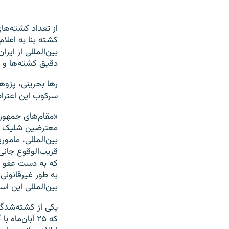
کشته بنا به اعلام
بین‌المللی از ایر
دقیق کشته‌ها و ب
رها بحرینی، پژوهش
سرکوب این اعتراض
«مقام‌های جمهوری
معترضین شلیک کرد
بین‌المللی، مامو
قریب‌الوقوع جانی
که به دست عفو ب
به طور غیرقانونی 
بین‌المللی این ا
که ۲۵ آبان‌