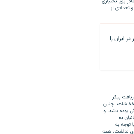
در پویا بختیاری
و تعدادی از
ر ایران را
ریافت پیکر
عزیزانشان تحت فشار بودند. و این چیزی است که حداقل من، به خاطر ندارم در سال ۸۸ شاهد چنین
 فکر نکنم در سال ۸۸ به این گستردگی بوده باشد. و
یان به
ا توجه به
ای نداشت، همه