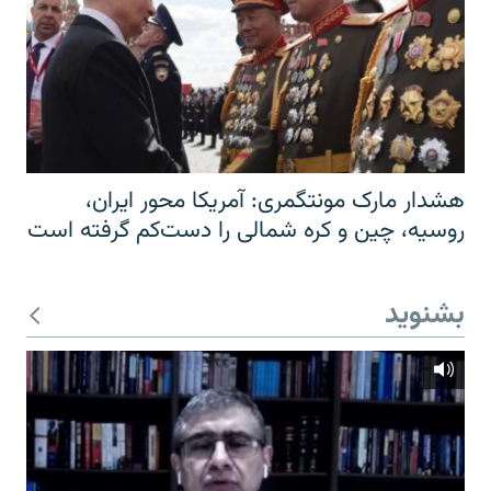
هشدار مارک مونتگمری: آمریکا محور ایران،
روسیه، چین و کره شمالی را دست‌کم گرفته است
بشنوید