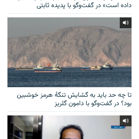
داده است» در گفت‌وگو با پدیده ثابتی
تا چه حد باید به گشایش تنگهٔ هرمز خوشبین
بود؟ در گفت‌وگو با دامون گلریز