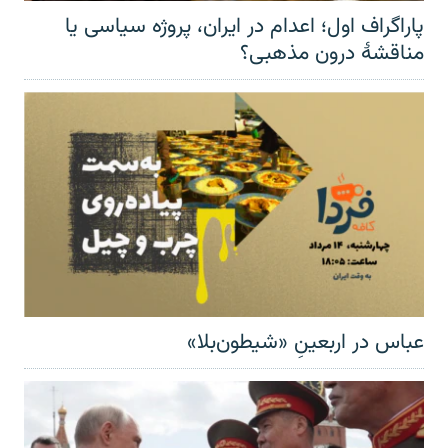
پاراگراف اول؛ اعدام در ایران، پروژه سیاسی یا
مناقشهٔ درون مذهبی؟
عباس در اربعینِ «شیطون‌بلا»