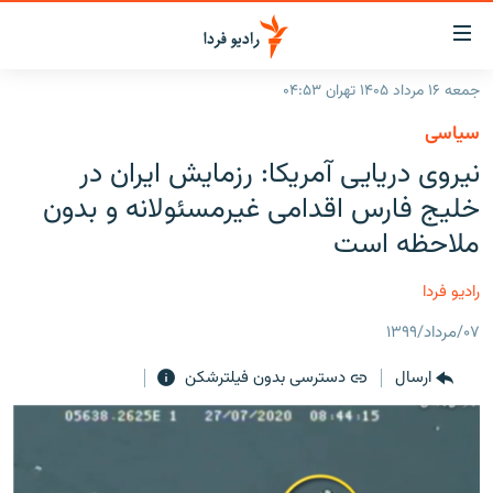
ینک‌های
ابلیت
سترسی
جمعه ۱۶ مرداد ۱۴۰۵ تهران ۰۴:۵۳
ازگشت
صفحه اصلی
سیاسی
ازگشت
ایران
نیروی دریایی آمریکا: رزمایش ایران در
ه
نوی
جهان
خلیج فارس اقدامی غیرمسئولانه و بدون
صلی
رادیو
ملاحظه است
فتن
ه
پادکست
انتخاب کنید و بشنوید
رادیو فردا
فحه
چندرسانه‌ای
برنامه‌های رادیویی
ستجو
۰۷/مرداد/۱۳۹۹
زنان فردا
فرکانس‌ها
گزارش‌های تصویری
ارسال
دسترسی بدون فیلترشکن
گزارش‌های ویدئویی
English
به ما بپیوندید