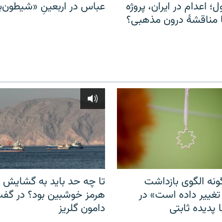
ل؛ اعدام در ایران، پروژه
عباس در اربعینِ «شیطون‌بل
مناقشهٔ درون مذهبی؟
نه الگوی بازداشت
تا چه حد باید به گشایش ت
 تغییر داده است» در
هرمز خوشبین بود؟ در گفت‌
 پدیده ثابتی
دامون گلریز