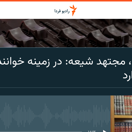
اشتراک
زی، مجتهد شیعه: در زمینه خوان
Spotify
رد
CastBox
عضویت
media source currently available
14:05