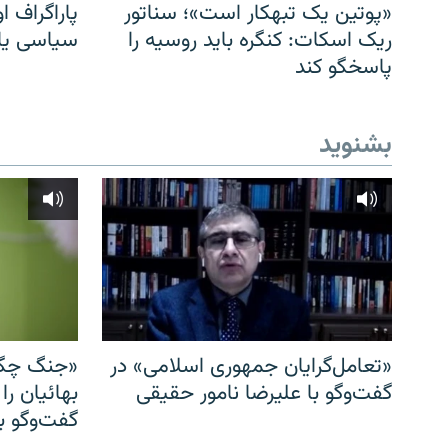
«پوتین یک تبهکار است»؛ سناتور
پاراگراف او
ریک اسکات: کنگره باید روسیه را
سیاسی یا 
پاسخگو کند
بشنوید
«تعامل‌گرایان جمهوری اسلامی» در
«جنگ چگو
گفت‌وگو با علیرضا نامور حقیقی
بهائیان را
گفت‌وگو با