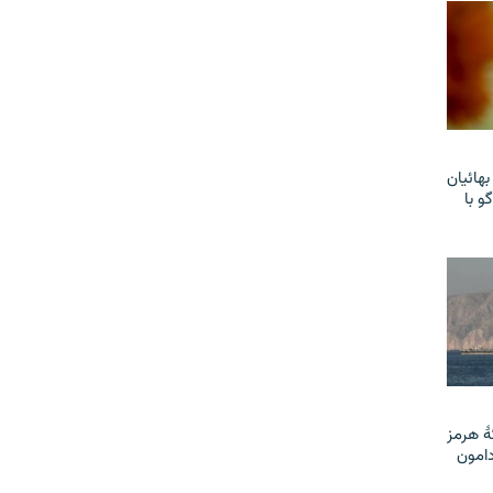
هائیان
و با
ٔ هرمز
دامون