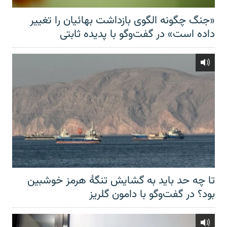
«جنگ چگونه الگوی بازداشت بهائیان را تغییر
داده است» در گفت‌وگو با پدیده ثابتی
تا چه حد باید به گشایش تنگهٔ هرمز خوشبین
بود؟ در گفت‌وگو با دامون گلریز