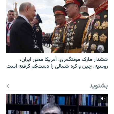
هشدار مارک مونتگمری: آمریکا محور ایران،
روسیه، چین و کره شمالی را دست‌کم گرفته است
بشنوید