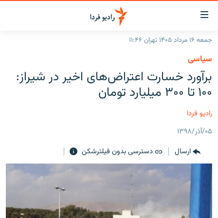
ینک‌های
ابلیت
سترسی
جمعه ۱۶ مرداد ۱۴۰۵ تهران ۱۱:۴۶
ازگشت
صفحه اصلی
سیاسی
ازگشت
ایران
برآورد خسارت اعتراض‌های اخیر در شیراز:
ه
نوی
جهان
۱۰۰ تا ۳۰۰ میلیارد تومان
صلی
رادیو
فتن
رادیو فردا
ه
پادکست
انتخاب کنید و بشنوید
فحه
۰۵/آذر/۱۳۹۸
چندرسانه‌ای
برنامه‌های رادیویی
ستجو
ارسال
دسترسی بدون فیلترشکن
زنان فردا
فرکانس‌ها
گزارش‌های تصویری
گزارش‌های ویدئویی
English
به ما بپیوندید