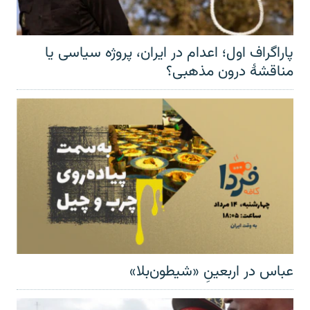
پاراگراف اول؛ اعدام در ایران، پروژه سیاسی یا
مناقشهٔ درون مذهبی؟
عباس در اربعینِ «شیطون‌بلا»