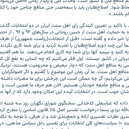
م منافع ملی و کشور است. وحدت ملی و پایدار زمانی حاصل می‌شود 
اظ شود. اصلاح‌طلبان باید با سعه‌صدر حتی منافع جناحی خود را کنار 
م باشند.».
با تاکید بر تعیین کنندگی رای اهل سنت ایران در دو لنتخابات گذش
جمهوری و با اشاره به حمایت اهل سن
 خبر داده و گفته است: «قبل از انتخابات(ریاست جمهوری) از طرف 
این چند دوره اصلاح‌طلبان را تجربه کردید و برای شما کاری نکردند، ا
ربه کنید و ببینید آنها برای شما چه کاری انجام می‌دهند. ما هم گفت
یانی در کشور نیستند. اول فکر می‌کنیم که چه کسانی به نفع کل 
سی به منافع اهل سنت که دچار تبعیض و محرومیت هستند، نزدیک
منافع اهل سنت. ما آن زمان این موضوع را گفتیم و اگر اصولگرایان
خش می‌کردیم؛ گر چه ممکن است این چرخش برای ما مضرات داشته ب
لی و منافع جامعه خودمان هستیم. الان هم حرف ما همین است و اگ
‌شان خوب است، در انتخابات آینده این امکان وجود دارد که از آنها ح
داده که عباسعلی کدخدایی سخنگوی شورای نگهبان روز سه شنبه اعل
آخرین جلسه، آیت‌الله یزدی رسماً درخواست تفسیر اصل ۱۱۵ قا
ی نظرات تفسیری ارائه و جمع‌بندی شد و از طرفی، با توجه به تکل
نگهبان در جزء ۵ بند ۱۰ سیاست‌های کلی انتخابات برای تفسیر رجل سیاسی مذهبی، د