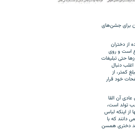
ان برای جشن‌های
ه از دختران
ع است و روی
زها حتی تبلیغات
اغلب دنبال
غ کمتر، از
حات خود قرار
عادی آن القا
حب تولد است،
 از اینکه لباس
ی دانند که با
شن تولد دختری همسن