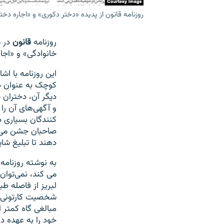
روزنامه قانون از پدیده «دختر دکوری» و «اجاره دخ
روزنامه
قانون
در 
خانوادگی» و «اجا
این روزنامه با ا
کوچک به عنوان د
دیگر آن، دختران 
و آگهی‌های آن را
کنندگان بسیاری د
صاحبان جشن می‌خ
دهند تا تبلیغ شای
به نوشته روزنامه
می کند، نمی‌توا
لبریز از فاصله ط
شخصیت کارتونی محب
خود را به عهده د