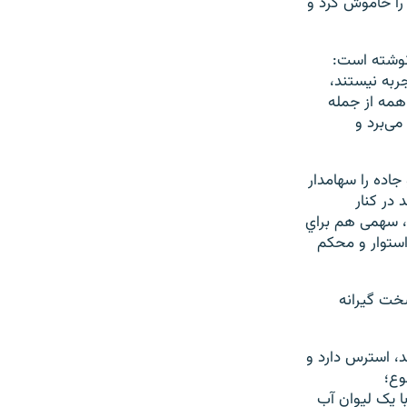
 را خاموش کرد و
 نوشته است:
جربه نيستند،
 همه از جمله
می‌برد و
جاده را سهامدار
 در كنار
ند، سهمی هم براي
استوار و محكم
سخت گیرانه
د، استرس دارد و
وع؛
 یک لیوان آب