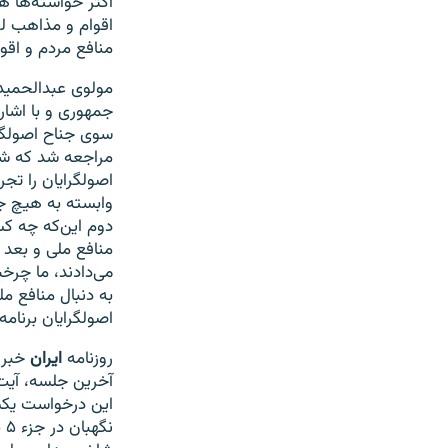
اکثر خواسته‌ها ه
اقوام و مذاهب لح
منافع مردم و اقوا
مولوی عبدالحمید 
سوی جناح اصولگرا
مراجعه شد که شما 
اصولگرایان را تج
وابسته به هیچ جر
دوم این‌که چه ک
منافع ملی و بعد 
می‌دادند، ما چر
به دنبال منافع م
اصولگرایان برنامه
روزنامه
ایران
خبر 
این درخواست یکسر