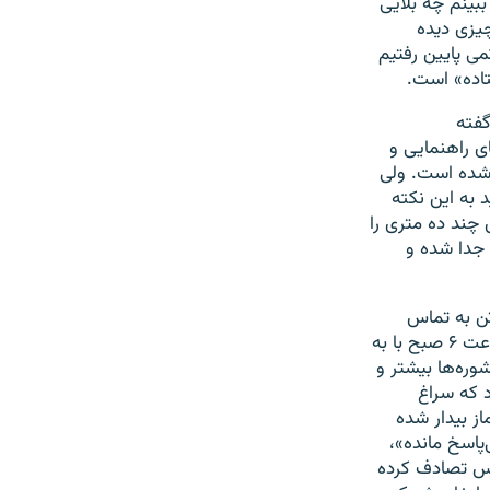
ببینم چه بلایی
چیزی دیده
می پایین رفتیم
تاده» است.
گفته
 راهنمایی و
 شده است. ولی
 به این نکته
چند ده متری را
 جدا شده و
مه ضمن اشاره به وضعیت وخیم برخی از مصدومان و جان باختن دستکم ۱۱ تن به تماس
تلفنی مادر یکی از جانبختگان با موبایل فرزندش اشاره کرده و نوشته است: «نزدیک ساعت ۶ صبح با به
شوره‌ها بیشتر و
 که سراغ
ز بیدار شده
پاسخ مانده»،
وس تصادف کرده