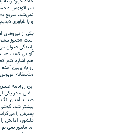
جاده خورد و به پ
سر اتوبوس و مساف
نمی‌شد. سریع به پ
و با ناباوری دیدی
یکی از نیروهای ا
است:«هنوز مشخص 
رانندگی عنوان می
آنهایی که شاهد م
هم اشاره کنم که
رو به پایین آمده
متأسفانه اتوبوس 
صدا درآمدن زنگ مو
بیشتر شد. گوشی پ
پسرش را می‌گرفت.
دلشوره امانش را 
اما مامور نمی تو