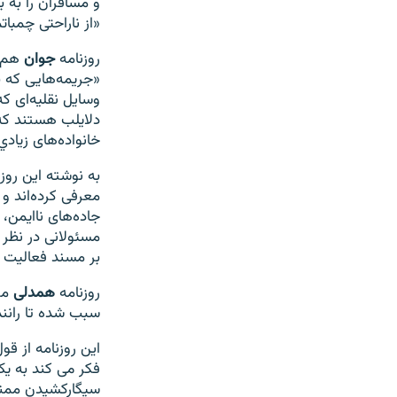
و مسافران را به ب
«از ناراحتی چمبا
روزنامه
جوان
هم 
«جريمه‌هایی كه با
وسايل نقليه‌ای كه
دلايلب هستند كه 
خانواده‌های زيادي
به نوشته این روز
معرفی كرده‌اند و 
جاده‌های ناايمن، 
مسئولانی در نظر
بر مسند فعاليت 
روزنامه
همدلی
مص
سبب شده تا رانند
این روزنامه از ق
فکر می کند به ی
سیگارکشیدن ممنو