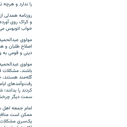
را ندارد و هرچه ت
روزنامه همدلی از
و کراک روی آورد
خواب اتوبوس می‌
مولوی عبدالحمید
اصلاح طلبان و ه
دینی و قومی به و
مولوی عبدالحمید 
باشند، مشکلات قا
گله‌مند هستند، چ
رفت‌و‌آمد‌های ایام
کردند را بدانند؛ 
سمت دیگر چرخش
امام جمعه اهل س
ممکن است منافع م
یک‌سری مشکلات د