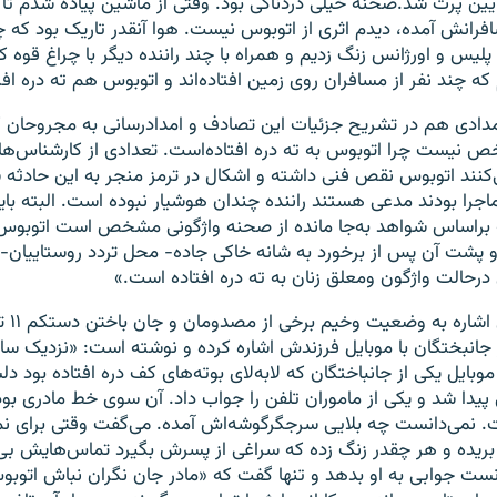
ایین پرت شد.صحنه خیلی دردناکی بود. وقتی از ماشین پیاده شدم تا 
رانش آمده، دیدم اثری از اتوبوس نیست. هوا آنقدر تاریک بود که 
لیس و اورژانس زنگ زدیم و همراه با چند راننده دیگر با چراغ قوه ک
م که چند نفر از مسافران روی زمین افتاده‌اند و اتوبوس هم ته دره اف
مدادی هم در تشریح جزئیات این تصادف و امدادرسانی به مجروحان 
نیست چرا اتوبوس به ته دره افتاده‌است. تعدادی از کارشناس‌های
‌کنند اتوبوس نقص فنی داشته و اشکال در ترمز منجر به این حادثه
اجرا بودند مدعی هستند راننده چندان هوشیار نبوده‌ است. البته باید
 براساس شواهد به‌جا مانده از صحنه واژگونی مشخص است اتوبوس 
 و پشت آن پس از برخورد به شانه خاکی جاده- محل تردد روستاییان-
درحالت واژگون ومعلق زنان به ته دره افتاده‌ است.»
این روزنا
بایل یکی از جانباختگان که لابه‌لای بوته‌های کف دره افتاده‌ بود دل
یدا شد و یکی از ماموران تلفن را جواب داد. آن سوی خط مادری بود
 نمی‌دانست چه بلایی سرجگرگوشه‌اش آمده. می‌گفت وقتی برای نما
بریده و هر چقدر زنگ زده که سراغی از پسرش بگیرد تماس‌هایش بی‌
انست جوابی به او بدهد و تنها گفت که «مادر جان نگران نباش اتوب