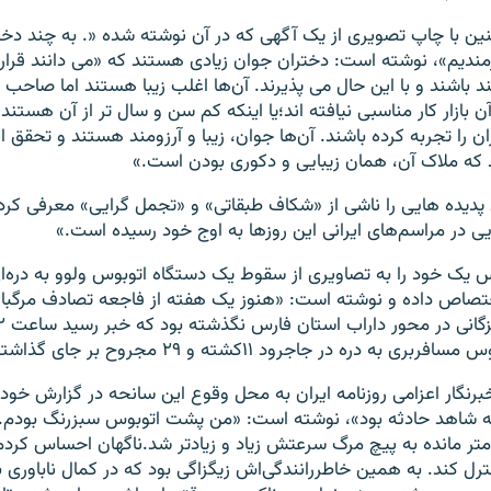
نین با چاپ تصویری از یک آگهی که در آن نوشته شده «. به چند د
مندیم»، نوشته است: دختران جوان زیادی هستند که «می دانند قرار
د باشند و با این حال می پذیرند. آن‌ها اغلب زیبا هستند اما صا
 آن بازار کار مناسبی نیافته اند؛یا اینکه کم سن و سال تر از آن هستند 
ن را تجربه کرده باشند. آن‌ها جوان، زیبا و آرزومند هستند و تحقق این
د که ملاک آن، همان زیبایی و دکوری بودن است.»
 پدیده هایی را ناشی از «شکاف طبقاتی» و «تجمل گرایی» معرفی کرد
 در مراسم‌های ایرانی این روزها به اوج خود رسیده است.»
یک خود را به تصاویری از سقوط یک دستگاه اتوبوس ولوو به دره‌ا
ختصاص داده و نوشته است: «هنوز یک هفته از فاجعه تصادف مرگبار
 دره در جاجرود ۱۱کشته و ۲۹ مجروح بر جای گذاشته است.»
برنگار اعزامی روزنامه ایران به محل وقوع این سانحه در گزارش خود 
که شاهد حادثه بود»، نوشته است: «من پشت اتوبوس سبزرنگ بودم
متر مانده به پیچ مرگ سرعتش زیاد و زیادتر شد.ناگهان احساس کردم ر
ترل کند. به همین خاطررانندگی‌اش زیگزاگی بود که در کمال ناباوری به