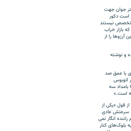
ختر جوان جهت
 است دکور
حب تخصص نیستند
که بازار خراب
 آرزوها را از
ه و نوشته
ی با عمق صد
 اتوبوس
دانش‌آموزان هرمزگانی در محور داراب استان فارس نگذشته بود که خبر رسید ساعت ۲ بامداد سه
از قول «یکی از
. سرعتش عادی
اننده انگار نمی
 بلوک‌‌های کنار