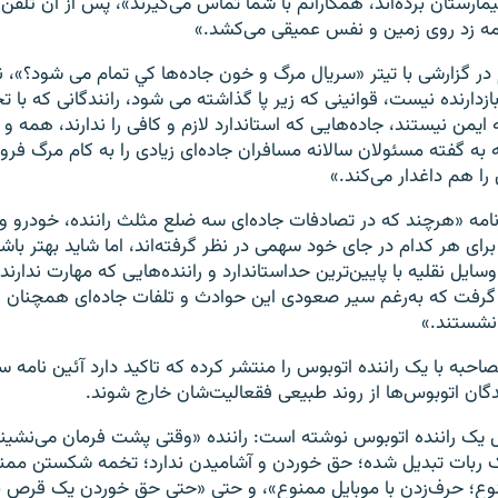
یمارستان برده‌اند، همکارانم با شما تماس می‌گیرند»، پس از آن تلفن
تمه زد روی زمین و نفس عمیقی می‌کشد.»
در گزارشی با تیتر «سريال مرگ و خون جاده‌ها كي تمام می شود‌؟»،
زدارنده نيست، قوانينی كه زير پا گذاشته می شود، رانندگانی كه با ت
 ايمن نيستند، جاده‌هایی كه استاندارد لازم و كافی را ندارند، همه و
به گفته مسئولان سالانه مسافران جاده‌ای زيادی را به كام مرگ فرو 
 را هم داغدار می‌كند.»
نامه «هرچند كه در تصادفات جاده‌ای سه ضلع مثلث راننده، خودرو و 
برای هر كدام در جای خود سهمی در نظر گرفته‌اند، اما شايد بهتر باشد
وسايل نقليه با پايين‌ترين حد‌استاندارد و راننده‌هایی كه مهارت ندار
 گرفت كه به‌رغم سير صعودی اين حوادث و تلفات جاده‌ای همچنان 
نشستند.»
احبه با یک راننده اتوبوس را منتشر کرده که تاکید دارد آئین نامه 
گان اتوبوس‌ها از روند طبیعی فقعالیت‌شان خارج شوند.
ول یک راننده اتوبوس نوشته است: راننده «وقتی پشت فرمان می‌نشین
ک ربات تبدیل شده؛ حق خوردن و آشامیدن ندارد؛ تخمه شکستن ممن
ع؛ حرف‌زدن با موبایل ممنوع»، و حتی «حتی حق خوردن یک قرص با