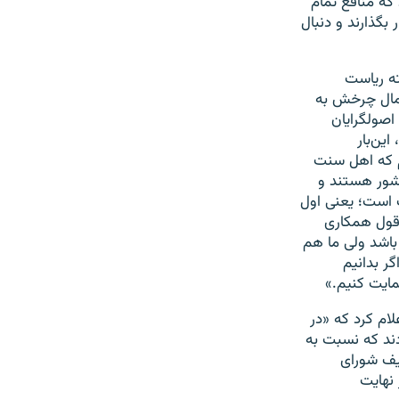
که منافع تمام
بگذارند و دنبال
ته ریاست
ت از حسن روحانی در سال‌های ۹۲ و ۹۶ ، از احتمال چرخش به
اصولگرایان
ین‌بار
یم که اهل سنت
کشور هستند و
 است؛ یعنی اول
 قول همکاری
اشد ولی ما هم
ر بدانیم
مایت کنیم.»
ام کرد که «در
نون اساسی را مطرح کردند که نسبت به
یف شورای
ر نهایت