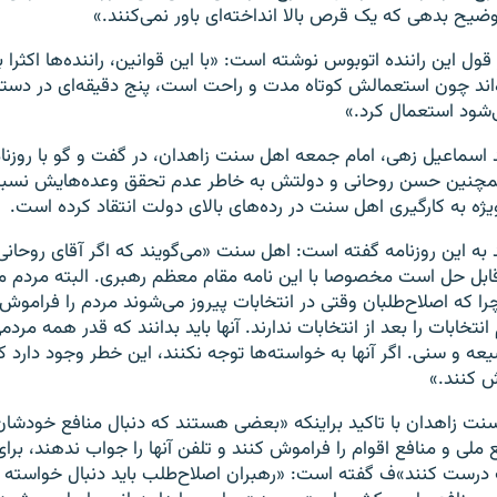
وضیح بدهی که یک قرص بالا انداخته‌ای باور نمی‌کنند.»
 قول این راننده اتوبوس نوشته است: «با این قوانین، راننده‌ها اکث
ه‌اند چون استعمالش کوتاه مدت و راحت است، پنج دقیقه‌ای در دس
شود استعمال کرد.»
 اسماعیل زهی، امام جمعه اهل سنت زاهدان، در گفت و گو با روزنا
مچنین حسن روحانی و دولتش به خاطر عدم تحقق وعده‌هایش نسبت
یژه به کارگیری اهل سنت در رده‌های بالای دولت انتقاد کرده است.
به این روزنامه گفته است: اهل سنت «می‌گویند که اگر آقای روحا
بل‌ حل است مخصوصا با این نامه مقام معظم رهبری. البته مردم ما
را که اصلاح‌طلبان وقتی در انتخابات پیروز می‌شوند مردم را فراموش 
 انتخابات را بعد از انتخابات ندارند. آنها باید بدانند که قدر همه مر
شیعه و سنی. اگر آنها به خواسته‌ها توجه نکنند، این خطر وجود دارد
 کنند.»
نت زاهدان با تاکید براینکه «بعضی هستند که دنبال منافع خودشا
لی و منافع اقوام را فراموش کنند و تلفن آنها را جواب ندهند، برا
رست کنند»ف گفته است: «رهبران اصلاح‌طلب باید دنبال خواسته م