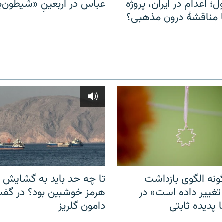
ل؛ اعدام در ایران، پروژه
عباس در اربعینِ «شیطون‌بل
مناقشهٔ درون مذهبی؟
نه الگوی بازداشت
تا چه حد باید به گشایش ت
 تغییر داده است» در
هرمز خوشبین بود؟ در گفت‌
 پدیده ثابتی
دامون گلریز