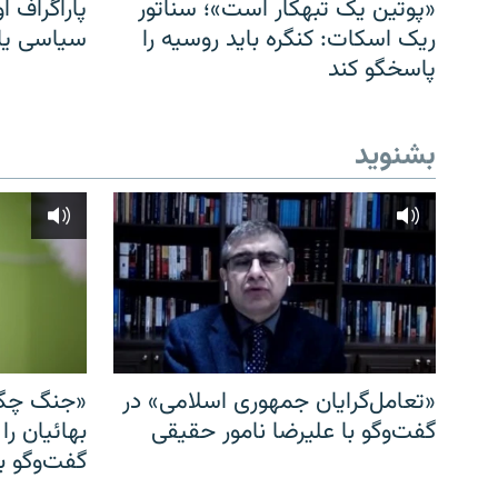
«پوتین یک تبهکار است»؛ سناتور
پاراگراف او
ریک اسکات: کنگره باید روسیه را
سیاسی یا 
پاسخگو کند
بشنوید
«تعامل‌گرایان جمهوری اسلامی» در
«جنگ چگو
گفت‌وگو با علیرضا نامور حقیقی
بهائیان را
گفت‌وگو با