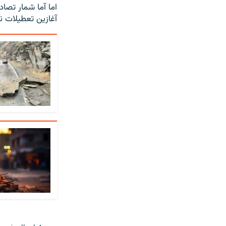
اما آما شمار تصا
آغازین تعطیلات ن