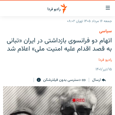
ینک‌های
ابلیت
سترسی
جمعه ۱۶ مرداد ۱۴۰۵ تهران ۰۸:۰۲
ازگشت
صفحه اصلی
سیاسی
ازگشت
ایران
اتهام دو فرانسوی بازداشتی در ایران «تبانی
ه
نوی
جهان
به قصد اقدام علیه امنیت ملی» اعلام شد
صلی
رادیو
فتن
رادیو فردا
ه
پادکست
انتخاب کنید و بشنوید
فحه
۱۵/تیر/۱۴۰۱
چندرسانه‌ای
برنامه‌های رادیویی
ستجو
ارسال
دسترسی بدون فیلترشکن
زنان فردا
فرکانس‌ها
گزارش‌های تصویری
گزارش‌های ویدئویی
English
به ما بپیوندید