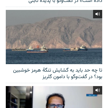
داده است» در گفت‌وگو با پدیده ثابتی
تا چه حد باید به گشایش تنگهٔ هرمز خوشبین
بود؟ در گفت‌وگو با دامون گلریز