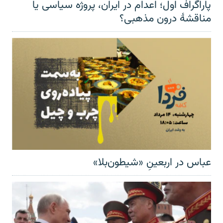
پاراگراف اول؛ اعدام در ایران، پروژه سیاسی یا
مناقشهٔ درون مذهبی؟
عباس در اربعینِ «شیطون‌بلا»