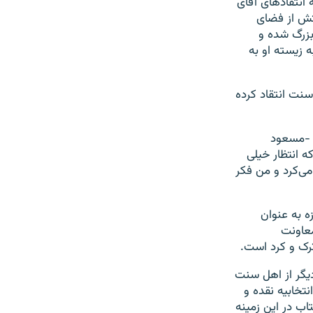
انتقادهای آقای
تش از فضای
بزرگ شده و
 زیسته او به
سنت انتقاد کرده
ن -مسعود
 انتظار خیلی
‌کرد و من فکر
ه به عنوان
معاونت
رک و کرد است.
یگر از اهل سنت
تخابیه نقده و
اب در این زمینه