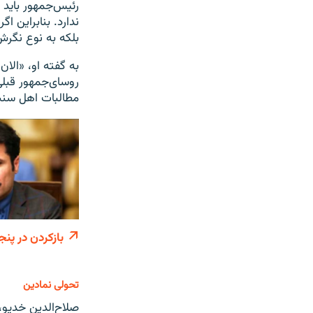
رئیس‌جمهور باید
ندارد. بنابراین ا
بلکه به نوع نگرش‌
به گفته او، «الا
روسای‌جمهور قبلی
مطالبات اهل سن
بازکردن در پنج
تحولی نمادین
صلاح‌الدین خدیو،‌