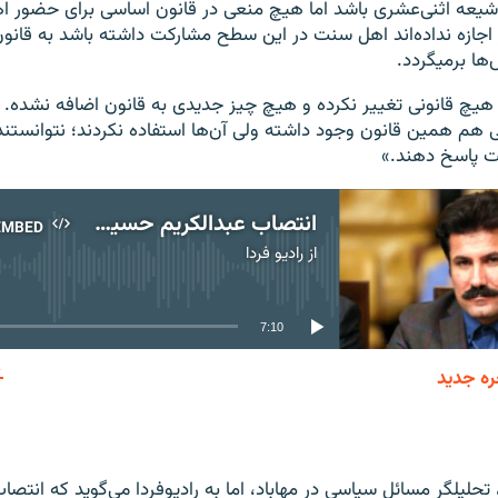
 شیعه اثنی‌عشری باشد اما هیچ منعی در قانون اساسی برای حضور 
گر اجازه نداده‌اند اهل سنت در این سطح مشارکت داشته باشد به قانون
ها برمیگردد.
ن هیچ قانونی تغییر نکرده و هیچ چیز جدیدی به قانون اضافه نشده. ب
 هم همین قانون وجود داشته ولی آن‌ها استفاده نکردند؛ نتوانستند 
ت پاسخ دهند.»
انتصاب عبدالکریم حسین‌زاده به معاونت ریاست‌جمهوری در گفتگو با صلاح‌الدین خدیو
EMBED
از
رادیو فردا
No media source currently available
7:10
ره جدید
EMBED
 تحلیلگر مسائل سیاسی در مهاباد، اما به رادیوفردا می‌گوید که انتصا