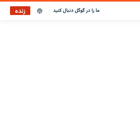
زنده
ما را در گوگل دنبال کنید
بازپخش کافه فردا
پخش رادیویی
پخش آنلاین
پخش ماهواره‌ای