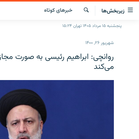
ینک‌های
خبرهای کوتاه
زیربخش‌ها
ابلیت
سترسی
جستجو
پنجشنبه ۱۵ مرداد ۱۴۰۵ تهران ۱۵:۲۴
صفحه اصلی
ازگشت
ایران
ازگشت
شهریور ۲۶, ۱۴۰۰
ه
جهان
نوی
روانچی: ابراهیم رئیسی به صورت مجا
صلی
رادیو
می‌کند
فتن
پادکست
انتخاب کنید و بشنوید
ه
فحه
چندرسانه‌ای
برنامه‌های رادیویی
ستجو
زنان فردا
فرکانس‌ها
گزارش‌های تصویری
گزارش‌های ویدئویی