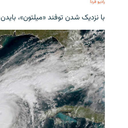
رادیو فردا
با نزدیک شدن توفند «میلتون»، بایدن