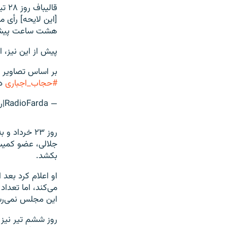
قال
هشت ساعت پیشنها
پیش از این نیز، 
بر اساس تصاویر د
#حجاب_اجباری
در
— RadioFarda‌|‌راديو فردا (@RadioFarda_)
روز ۲۳ خرد
جلالی، عضو کمیس
بکشد.
او اعلام کرد بعد
می‌کند، اما تعدا
این مجلس نمی‌رس
روز ششم تیر نیز