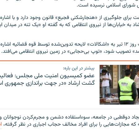
شورای اسلامی نرسیده است.
ت برای جلوگیری از «هنجارشکنی فجیع» قانون وجود دارد و با اشاره
 به خیابان‌ها از نیروی انتظامی که به گفته او «یک تنه در میدان 
محمدباقر قالیباف روز ۱۲ تیر به «اشکالات» لایحه تدوین‌شده توسط قوه قضائیه ا
رآمد» تصویب شود، «توپ بی‌حجابی» در زمین نیروی انتظامی می‌افتد.
بیشتر در این باره:
عضو کمیسیون امنیت ملی مجلس: فعالیت 
گشت ارشاد «در جهت براندازی جمهوری ا
جاد دوقطبی در جامعه، سوءاستفاده دشمن و مجرم‌کردن نوجوانان و ج
که مجازات‌هایی را برای افراد مخالف حجاب اجباری در نظر گرفته،
ا