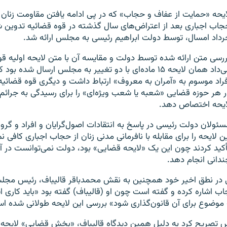
ایحه «حمایت از عفاف و حجاب» که در پی ادامه یافتن مقاومت زنان ایر
جاب اجباری بعد از اعتراض‌های سال گذشته در قوه قضائیه تدوین شد
رداد امسال، توسط دولت ابراهیم رئیسی به مجلس ارائه شد.
ررسی متن ارائه شده توسط دولت و مقایسه آن با متن لایحه اولیه ق
می‌داد همان لایحه ۱۵ ماده‌ای با دو تغییر به مجلس ارسال شده
فراد موسوم به «آمران به معروف» ارتباط داشت و دیگری قوه قضائیه 
ر هر حوزه قضایی «شعبه یا شعب ویژه‌ای» را برای رسیدگی به جرائم
ایحه اختصاص دهد.
سئولان دولت رئیسی در پاسخ به انتقادات اصول‌گرایان و افراد و گروه
ین لایحه را برای مقابله با نافرمانی مدنی زنان از حجاب اجباری کافی نم
أکید کردند چون این یک «لایحه قضایی» بود، دولت نمی‌توانست در
ندانی انجام دهد.
در نطق اخیر خود همچنین به نقش محمدباقر قالیباف، رئیس مجلس
ب اشاره کرده و گفته است چون او (قالیباف) گفته بود «باید کاری ا
موضوع برای آن قانون‌گذاری شود» بررسی این لایحه طولانی شده ا
س تصریح کرد به دلیل همین دیدگاه قالیباف، «بخش قضایی» لایحه