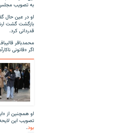
به تصویب مجلس 
او در عین حال گف
بازگشت گشت ارشاد
قدردانی کرد.
اگر «قانونی ناکا
او همچنین از «ای
تصویب این لایحه 
بود
.