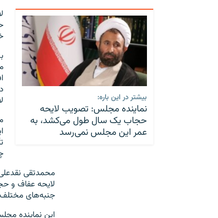
ل
ح
خ
ب
ا
د
بیشتر در این باره:
ل
نماینده مجلس: تصویب لایحه
حجاب یک سال طول می‌کشد، به
م
ا
عمر این مجلس نمی‌رسد
ت
چ
محمدتقی نقدعلی 
لایحه عفاف و حجا
جنبه‌های مختلف 
این نماینده مجل