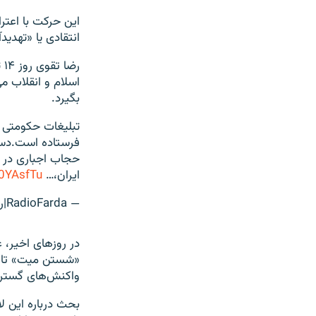
انتقادی یا «تهدی
رض
اسلام و انقلاب می
بگیرد.
تبلیغات حکومتی
فرستاده است.دستگ
حجاب اجباری در ا
ایران،…
M0YAsfTu
— RadioFarda‌|‌راديو فردا (@RadioFarda_)
در روزهای اخیر،
«شستن میت» تا «م
واکنش‌های گسترد