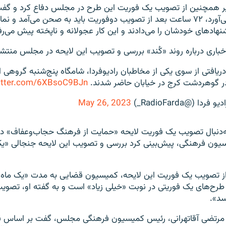
یباف روز ۲۸ تیر همچنین از تصویب یک فوریت این طرح در مجلس دفاع کرد و 
[این لایحه] رأی می‌آورد، ۷۲ ساعت بعد از تصویب دوفوریت باید به صحن می‌آمد
دهای خودشان را می‌دادند و این کار عجولانه و ناپخته پیش می‌ر
اخباری درباره روند «کُند» بررسی و تصویب این لایحه در مجلس منتش
ریافتی از سوی یکی از مخاطبان رادیوفردا، شامگاه پنج‌شنبه گروهی از
 گوهردشت کرج در خیابان حاضر شدند.
witter.com/6XBsoC9BJn
May 26, 2023
اد و به‌دنبال تصویب یک فوریت لایحه «حمایت از فرهنگ حجاب‌وعفاف
یون فرهنگی، پیش‌بینی کرد بررسی و تصویب این لایحه جنجالی «
 از تصویب یک فوریت این لایحه، کمیسیون قضایی به مدت «یک ماه» 
د طرح‌های یک فوریتی در نوبت «خیلی زیاد» است و به گفته او، تصوی
د».
 مرتضی آقاتهرانی، رئیس کمیسیون فرهنگی مجلس، گفت بر اساس ق