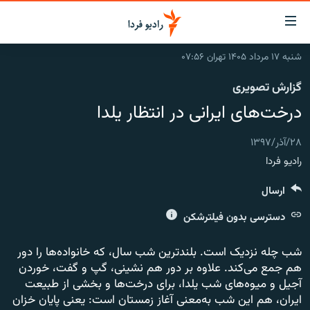
ینک‌های
ابلیت
سترسی
شنبه ۱۷ مرداد ۱۴۰۵ تهران ۰۷:۵۶
ازگشت
صفحه اصلی
گزارش تصویری
ازگشت
ایران
ه
درخت‌های ایرانی در انتظار یلدا
نوی
جهان
صلی
۲۸/آذر/۱۳۹۷
رادیو
فتن
رادیو فردا
ه
پادکست
انتخاب کنید و بشنوید
فحه
ارسال
چندرسانه‌ای
برنامه‌های رادیویی
ستجو
دسترسی بدون فیلترشکن
زنان فردا
فرکانس‌ها
گزارش‌های تصویری
گزارش‌های ویدئویی
شب چله نزدیک است. بلندترین شب سال، که خانواده‌ها را دور
English
هم جمع می‌کند. علاوه بر دور هم نشینی، گپ و گفت، خوردن
آجیل و میوه‌های شب یلدا، برای درخت‌ها و بخشی از طبیعت
به ما بپیوندید
ایران، هم این شب به‌معنی آغاز زمستان است: یعنی پایان خزان