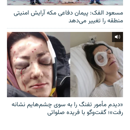
مسعود الفک: پیمان دفاعی مکه آرایش امنیتی
منطقه را تغییر می‌دهد
«دیدم مأمور تفنگ را به سوی چشم‌هایم نشانه
رفت»؛ گفت‌و‌گو با فریده صلواتی