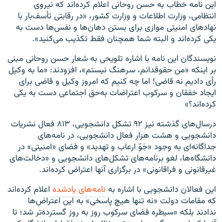
این نامه خطاب به حسن روحانی اعلام کرده‌اند که نیروی
انتظامی، وزارت اطلاعات و وزارت کشور، «در رقابتی تأسف‌بار با
نهادهای امنیتی موازی برای بستن دهان‌ها و نفس‌ها دست به
یکی کرده‌اند و البته شما همچنان فقط تکذیب می‌کنید».
نویسندگان این نامه با اشاره تلویحی به شعار حسن روحانی مبنی
بر اینکه «من حقوقدانم، سرهنگ نیستم»، افزودند: «ما به وکیل
رأی دادیم نه قاضی! اما چه کنیم که امروز وکیل و قاضی برای
ایجاد خفقان و سرکوب اعتراضات به‌حق اجتماعی دست به یکی
کرده‌اند؟»
درسال‌های گذشته نیز ۹۲ تشکل دانشجویی، ۸۱۳ فعال نشریات
دانشجویی و هشت هزار فعال دانشجویی، در نامه‌های
جداگانه‌ای به وجود «جَوّ ارعاب و تهدید» و فضای «امنیتی» در
دانشگاه‌ها، لغو برنامه‌های تشکل‌های دانشجویی و «دخالت‌های
غیرقانونی و فراقانونی» در برگزاری آنها اعتراض کرده‌اند.
این فعالان دانشجویی با اشاره به
نامه‌های
یادشده
اعلام کرده‌اند
که مقامات دولت «نه تنها هیچ پاسخی» به این اعتراض‌ها
ندادند بلکه «سیطره‌ فضای سرکوب روز به روز گسترده‌تر شد؛ تا