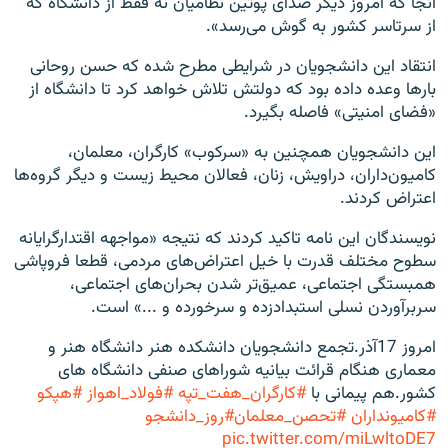
آنجا که امروز دیگر صدای پوتین نظامیان نه فقط از دانشگاه که
از سرتاسر کشور به گوش می‌رسد».
انتقاد این دانشجویان در شرایطی مطرح شده که حسن روحانی
بارها وعده داده بود که دولتش تلاش خواهد کرد تا دانشگاه از
«فضای امنیتی» فاصله بگیرد.
این دانشجویان همچنین به «سرکوب» کارگران، معلمان،
کامیون‌داران، دراویش، زنان، فعالان محیط زیست و دیگر گروه‌ها
اعتراض کردند.
نویسندگان این نامه تاکید کردند که نتیجه «مواجهه‌ اقتدارگرایانه‌
سطوح مختلف قدرت با خیل اعتراض‌های مردمی، قطعا فروپاشی
همبستگی اجتماعی، عمیق‌تر شدن بحران‌های اجتماعی،
سربرآوردن نسلی استبدادزده و سرخورده و ...» است.
امروز 17آذر.تجمع دانشجویان دانشکده هنر دانشگاه هنر و
معماری هنگام قرائت بیانیه شوراهای صنفی دانشگاه های
کشور.هم پیمانی با
#کارگران_هفت_تپه
#فولاد_اهواز
#هپکو
#کامیونداران
#تحصن_معلمان
#روز_دانشجو
pic.twitter.com/miLwltoDE7