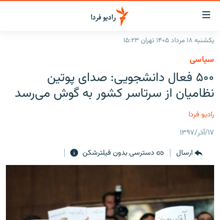
ینک‌های
ابلیت
سترسی
یکشنبه ۱۸ مرداد ۱۴۰۵ تهران ۱۵:۲۳
ازگشت
صفحه اصلی
سیاسی
ازگشت
ایران
۵۰۰ فعال دانشجویی: صدای پوتین
ه
نوی
جهان
نظامیان از سرتاسر کشور به گوش می‌رسد
صلی
رادیو
فتن
رادیو فردا
ه
پادکست
انتخاب کنید و بشنوید
فحه
۱۷/آذر/۱۳۹۷
چندرسانه‌ای
برنامه‌های رادیویی
ستجو
ارسال
دسترسی بدون فیلترشکن
زنان فردا
فرکانس‌ها
گزارش‌های تصویری
گزارش‌های ویدئویی
English
به ما بپیوندید