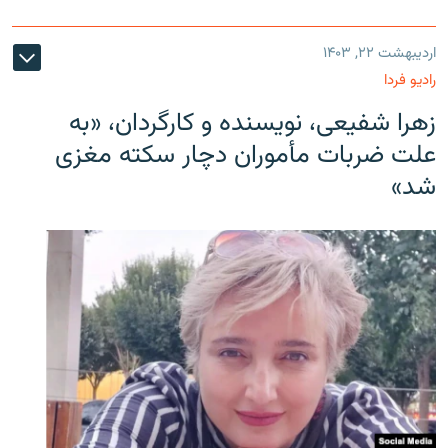
اردیبهشت ۲۲, ۱۴۰۳
رادیو فردا
زهرا شفیعی، نویسنده و کارگردان، «به
علت ضربات مأموران دچار سکته مغزی
شد»