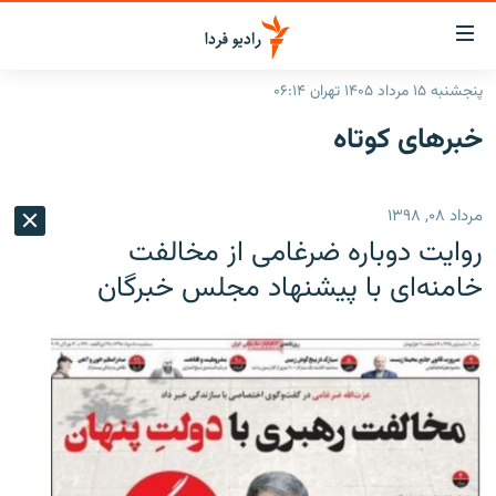
ینک‌های
ابلیت
سترسی
پنجشنبه ۱۵ مرداد ۱۴۰۵ تهران ۰۶:۱۴
ازگشت
صفحه اصلی
خبرهای کوتاه
ازگشت
ایران
ه
نوی
جهان
مرداد ۰۸, ۱۳۹۸
صلی
رادیو
فتن
روایت دوباره ضرغامی از مخالفت
ه
پادکست
انتخاب کنید و بشنوید
خامنه‌ای با پیشنهاد مجلس خبرگان
فحه
چندرسانه‌ای
برنامه‌های رادیویی
ستجو
زنان فردا
فرکانس‌ها
گزارش‌های تصویری
گزارش‌های ویدئویی
English
به ما بپیوندید