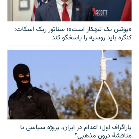
«پوتین یک تبهکار است»؛ سناتور ریک اسکات:
کنگره باید روسیه را پاسخگو کند
پاراگراف اول؛ اعدام در ایران، پروژه سیاسی یا
مناقشهٔ درون مذهبی؟