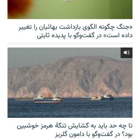
«جنگ چگونه الگوی بازداشت بهائیان را تغییر
داده است» در گفت‌وگو با پدیده ثابتی
تا چه حد باید به گشایش تنگهٔ هرمز خوشبین
بود؟ در گفت‌وگو با دامون گلریز