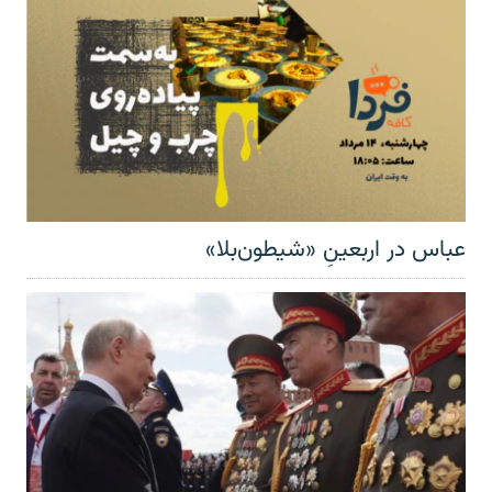
عباس در اربعینِ «شیطون‌بلا»