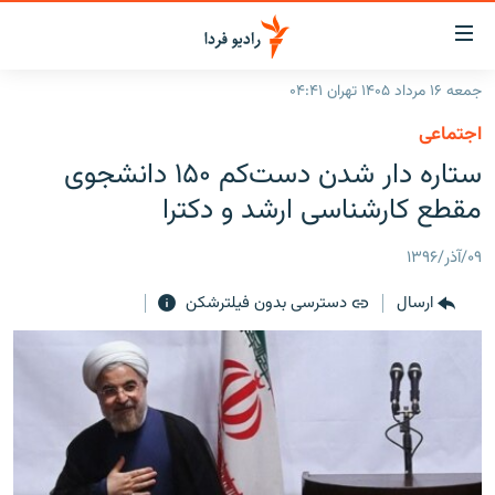
ینک‌های
ابلیت
سترسی
جمعه ۱۶ مرداد ۱۴۰۵ تهران ۰۴:۴۱
ازگشت
صفحه اصلی
اجتماعی
ازگشت
ایران
ستاره دار شدن دست‌کم ۱۵۰ دانشجوی
ه
نوی
جهان
مقطع کارشناسی ارشد و دکترا
صلی
رادیو
فتن
۰۹/آذر/۱۳۹۶
ه
پادکست
انتخاب کنید و بشنوید
فحه
ارسال
دسترسی بدون فیلترشکن
چندرسانه‌ای
برنامه‌های رادیویی
ستجو
زنان فردا
فرکانس‌ها
گزارش‌های تصویری
گزارش‌های ویدئویی
English
به ما بپیوندید