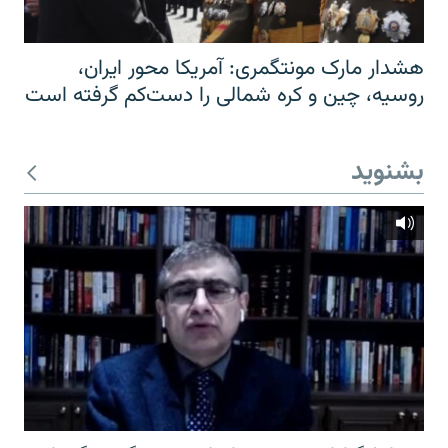
هشدار مارک مونتگمری: آمریکا محور ایران،
روسیه، چین و کره شمالی را دست‌کم گرفته است
بشنوید