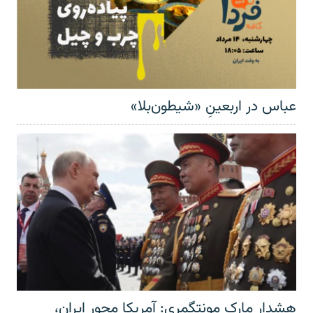
عباس در اربعینِ «شیطون‌بلا»
هشدار مارک مونتگمری: آمریکا محور ایران،