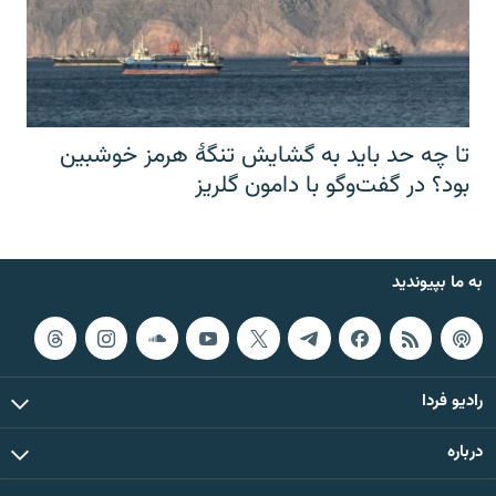
تا چه حد باید به گشایش تنگهٔ هرمز خوشبین
بود؟ در گفت‌وگو با دامون گلریز
به ما بپیوندید
رادیو فردا
درباره