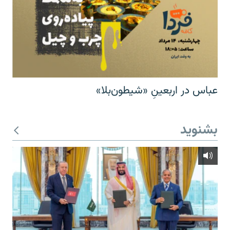
عباس در اربعینِ «شیطون‌بلا»
بشنوید