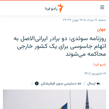
ینک‌های
ابلیت
سترسی
جمعه ۱۶ مرداد ۱۴۰۵ تهران ۲۳:۲۹
ازگشت
صفحه اصلی
جهان
ازگشت
ایران
روزنامه سوئدی: دو برادر ایرانی‌الاصل به
ه
نوی
جهان
اتهام جاسوسی برای یک کشور خارجی
صلی
رادیو
محاکمه می‌شوند
فتن
ه
پادکست
انتخاب کنید و بشنوید
رادیو فردا
فحه
چندرسانه‌ای
برنامه‌های رادیویی
ستجو
۰۶/شهریور/۱۴۰۱
زنان فردا
فرکانس‌ها
گزارش‌های تصویری
ارسال
دسترسی بدون فیلترشکن
گزارش‌های ویدئویی
English
به ما بپیوندید