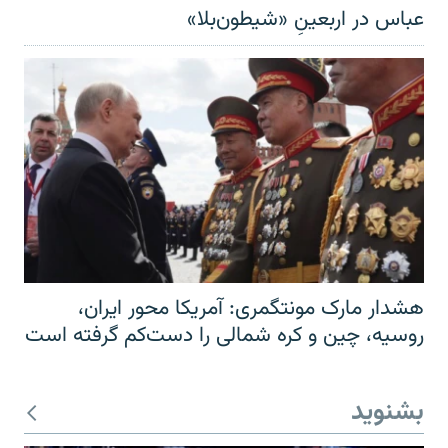
عباس در اربعینِ «شیطون‌بلا»
هشدار مارک مونتگمری: آمریکا محور ایران،
روسیه، چین و کره شمالی را دست‌کم گرفته است
بشنوید