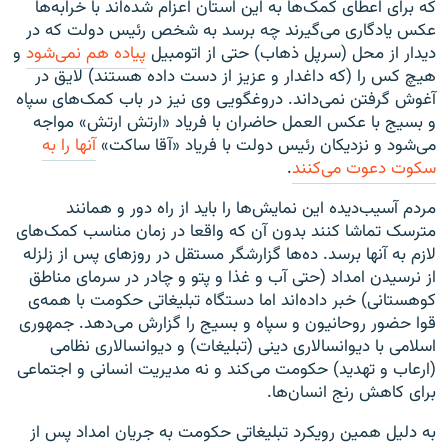
که برای اعطای کمک‌ها به این استان اعزام شده‌اند با خرابه‌ها
عکس یادگاری می‌گیرند چه برسد به شخص رئیس دولت که در
دیدار از محل (سرپل ذهاب) حتی از اتومبیل
پیاده هم نمی‌شود
و
هیچ کس را (که داغدار و عزیز از دست داده هستند) لایق در
آغوش گرفتن نمی‌داند. دروغگویی وی نیز در باب کمک‌های سپاه
و بسیج با عکس العمل حاضران با فریاد «ارتش ارتش» مواجه
می‌شود و نزدیکان رئیس دولت با فریاد «آقا ساکت»
آنها را به
سکوت دعوت می‌کنند
.
مردم آسیب‌دیده این نمایش‌ها را باید از راه دور و همانند
مترسک تماشا کنند بدون آن که واقعا در زمان مناسب کمک‌های
لازم به آنها برسد. ده‌ها گزارشگر مستقل در روزهای پس از زلزله
از نرسیدن امداد (حتی آب و غذا و پتو و چادر در سرمای مناطق
کوهستانی) خبر داده‌اند اما دستگاه تبلیغاتی حکومت با همه‌ی
قوا حضور روحانیون و سپاه و بسیج را گزارش می‌دهد. جمهوری
اسلامی با دیوانسالاری دینی (تبلیغات) و دیوانسالاری نظامی
(ارعاب و تهدید) حکومت می‌کند و نه مدیریت انسانی و اجتماعی
برای کاهش رنج انسان‌ها.
به دلیل همین رویکرد تبلیغاتی حکومت به جریان امداد پس از