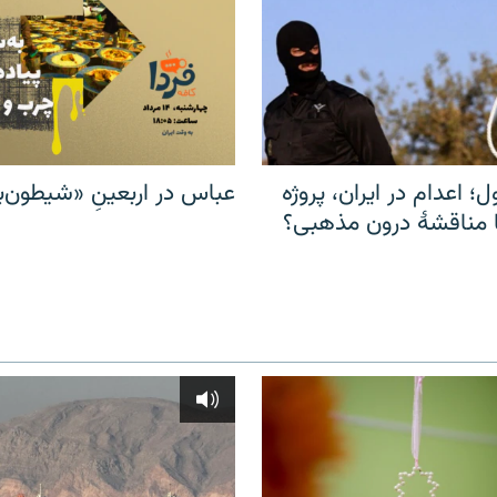
ل؛ اعدام در ایران، پروژه
عباس در اربعینِ «شیطون‌بل
مناقشهٔ درون مذهبی؟