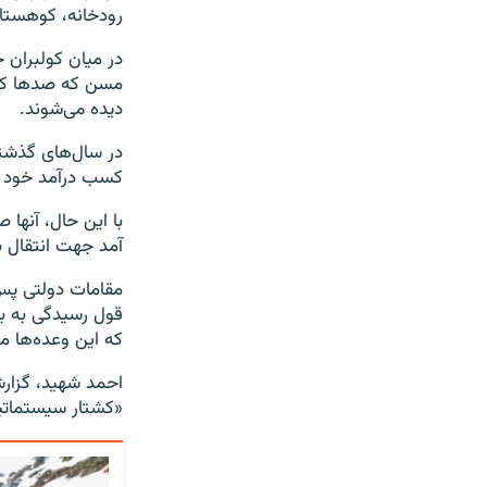
رودخانه، کوهستا
در میان کولبران ج
مسن که صدها کیلو
دیده می‌شوند.
در سال‌های گذشته 
کسب درآمد خود ت
با این حال، آنها 
آمد جهت انتقال ب
مقامات دولتی پس 
قول رسیدگی به بیم
که این وعده‌ها 
احمد شهید، گزارش
«کشتار سیستماتیک