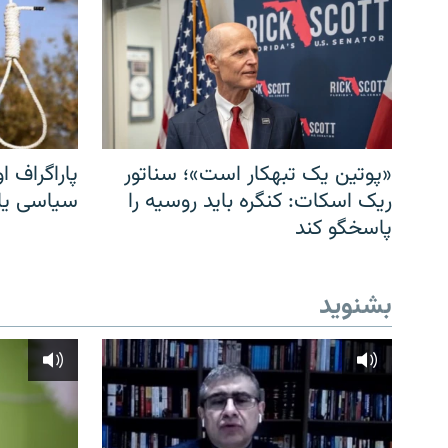
«پوتین یک تبهکار است»؛ سناتور
پاراگراف او
ریک اسکات: کنگره باید روسیه را
سیاسی یا 
پاسخگو کند
بشنوید