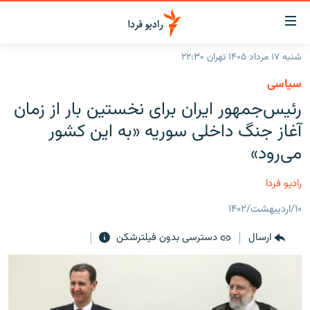
ینک‌های
ابلیت
سترسی
شنبه ۱۷ مرداد ۱۴۰۵ تهران ۲۲:۳۰
ازگشت
صفحه اصلی
سیاسی
ازگشت
ایران
رئیس‌جمهور ایران برای نخستین بار از زمان
ه
نوی
جهان
آغاز جنگ داخلی سوریه «به این کشور
صلی
رادیو
می‌رود»
فتن
ه
پادکست
انتخاب کنید و بشنوید
رادیو فردا
فحه
چندرسانه‌ای
برنامه‌های رادیویی
ستجو
۱۰/اردیبهشت/۱۴۰۲
زنان فردا
فرکانس‌ها
گزارش‌های تصویری
ارسال
دسترسی بدون فیلترشکن
گزارش‌های ویدئویی
English
به ما بپیوندید