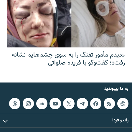
«دیدم مأمور تفنگ را به سوی چشم‌هایم نشانه
رفت»؛ گفت‌و‌گو با فریده صلواتی
به ما بپیوندید
رادیو فردا