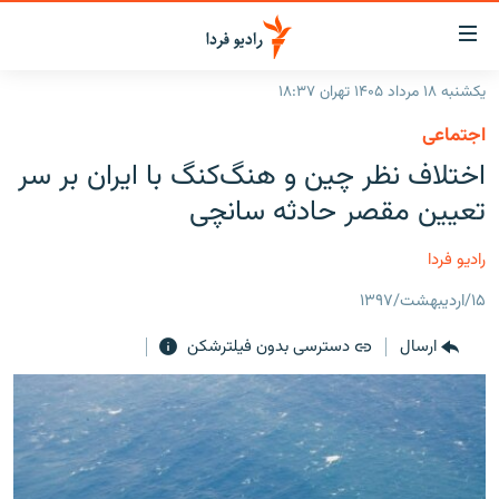
ینک‌های
ابلیت
سترسی
یکشنبه ۱۸ مرداد ۱۴۰۵ تهران ۱۸:۳۷
ازگشت
صفحه اصلی
اجتماعی
ازگشت
ایران
اختلاف نظر چین و هنگ‌کنگ با ایران بر سر
ه
نوی
جهان
تعیین مقصر حادثه سانچی
صلی
رادیو
فتن
رادیو فردا
ه
پادکست
انتخاب کنید و بشنوید
فحه
۱۵/اردیبهشت/۱۳۹۷
چندرسانه‌ای
برنامه‌های رادیویی
ستجو
ارسال
دسترسی بدون فیلترشکن
زنان فردا
فرکانس‌ها
گزارش‌های تصویری
گزارش‌های ویدئویی
English
به ما بپیوندید