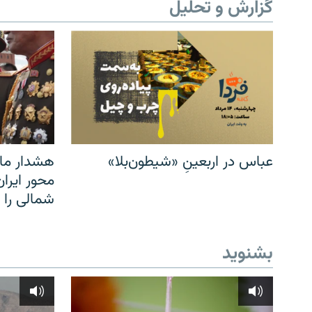
گزارش و تحلیل
عباس در اربعینِ «شیطون‌بلا»
هشدار مار
محور ایرا
شمالی را
بشنوید