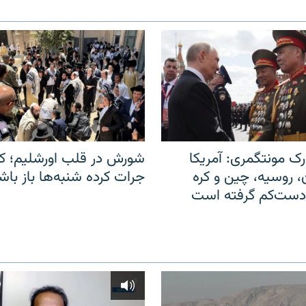
ک مونتگمری: آمریکا
شورش در قلب اورشلیم؛ کا
ن، روسیه، چین و کره
جرات کرده شنبه‌ها باز باش
 دست‌کم گرفته است