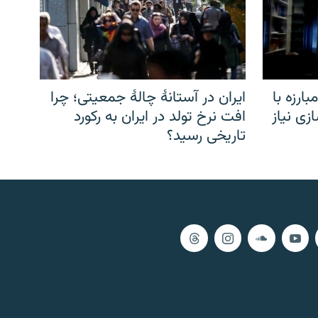
ارزه با
ایران در آستانهٔ چالهٔ جمعیتی؛ چرا
زی نیاز
افت نرخ تولد در ایران به رکورد
تاریخی رسید؟