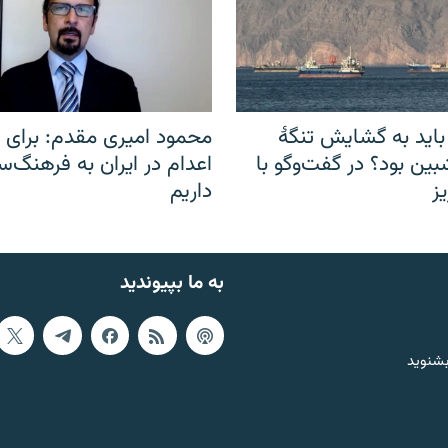
باید به گشایش تنگهٔ
محمود امیری مقدم: برای مب
ین بود؟ در گفت‌وگو با
اعدام در ایران به فرهنگ‌سا
ز
داریم
به ما بپیوندید
بشنوید