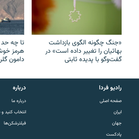
«جنگ چگونه الگوی بازداشت
تا چه حد 
بهائیان را تغییر داده است» در
هرمز خوشب
گفت‌وگو با پدیده ثابتی
دامون گلری
English
رادیو فردا
درباره
به ما بپیوندید
صفحه اصلی
درباره ما
ایران
انتخاب کنید و 
جهان
فیلترشکن‌ها
پادکست