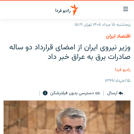
ینک‌های
ابلیت
سترسی
پنجشنبه ۱۵ مرداد ۱۴۰۵ تهران ۱۵:۱۹
ازگشت
صفحه اصلی
اقتصاد ایران
ازگشت
ایران
وزیر نیروی ایران از امضای قرارداد دو ساله
ه
نوی
جهان
صادرات برق به عراق خبر داد
صلی
رادیو
فتن
رادیو فردا
ه
پادکست
انتخاب کنید و بشنوید
فحه
۱۵/خرداد/۱۳۹۹
چندرسانه‌ای
برنامه‌های رادیویی
ستجو
ارسال
دسترسی بدون فیلترشکن
زنان فردا
فرکانس‌ها
گزارش‌های تصویری
گزارش‌های ویدئویی
English
به ما بپیوندید