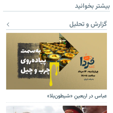
بیشتر بخوانید
گزارش و تحلیل
عباس در اربعینِ «شیطون‌بلا»