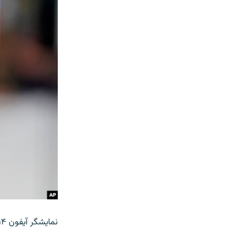
نمایشگر آیفون ۱۴ پرو ۶.۱ اینچی و مدل پرو مکس ۶.۷ اینچی است.