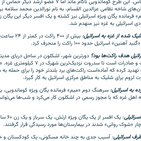
نظامی جنبش حماس. این طرح کوماندویی ناکام ماند اما ۷ عضو ار
‌های شاخه نظامی عزالدین القسام، به نام نورالدین محمد سلامه ب
فرمانده یگان ویژه اسرائیلی نیز کشته و یک افسر دیگر این یگان 
ی اسرائیلی به غزه نیز منهدم شد.
یک شده از غزه به اسرائیل:
بیش از ۴۰۰ راکت 
نین» اسرائیل حدود ۱۰۰ راکت را منحرف کرد.
ائیل هدف راکت‌ها بود؟
دورترین شهر، اشکلون در ساحل دریای مدیترا
مهمی برای واردات و صادرات است تا سدروت نزدیک‌ترین 
دید کرده که آماده‌است راکت‌های برد بلندتر خود را برای حمله به
ت لزوم برای شلیک به مناطق مرکزی اسرائیل به کار گیرد.
ه به اسرائیل:
سرهنگ دوم «میم» فرمانده یگان ویژه کوماندویی، ی
نی ۴۸ ساله اهل غزه که با مجوز رسمی در اشکلون کار می‌کرد و شب‌ها می‌توا
سرائیلی
چار «شوک روانی» شدند در بیمارستان‌ها مورد رسیدگی قرار گرفتند.
رف اسرائیلی
:
آسیب جدی به چند خانه مسکونی، یک کودکستان و خس