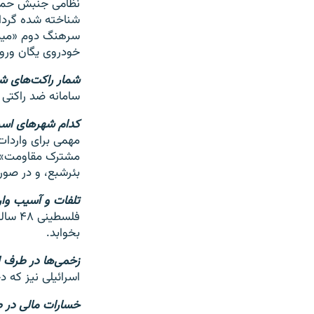
شناخته شده گردان
سرهنگ دوم «میم» 
خودروی یگان ورود
شمار راکت‌های شل
سامانه ضد راکتی «گنبد آه
کدام شهرهای اسر
مشترک مقاومت» ته
بئرشبع، و در صور
تلفات و آسیب وارد
فلسطی
بخوابد.
زخمی‌ها در طرف ا
اسرائیلی نیز که د
خسارات مالی در ط