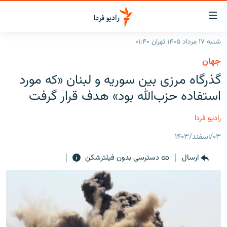
ینک‌های
ابلیت
سترسی
شنبه ۱۷ مرداد ۱۴۰۵ تهران ۰۱:۴۰
ازگشت
صفحه اصلی
جهان
ازگشت
ایران
گذرگاه مرزی بین سوریه و لبنان «که مورد
ه
نوی
جهان
استفاده حزب‌الله بود» هدف قرار گرفت
صلی
رادیو
فتن
رادیو فردا
ه
پادکست
انتخاب کنید و بشنوید
فحه
۰۳/اسفند/۱۴۰۳
چندرسانه‌ای
برنامه‌های رادیویی
ستجو
ارسال
دسترسی بدون فیلترشکن
زنان فردا
فرکانس‌ها
گزارش‌های تصویری
گزارش‌های ویدئویی
English
به ما بپیوندید