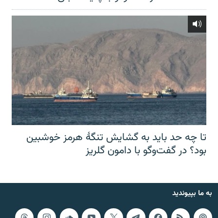
تا چه حد باید به گشایش تنگهٔ هرمز خوشبین
بود؟ در گفت‌وگو با دامون گلریز
به ما بپیوندید