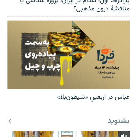
پاراگراف اول؛ اعدام در ایران، پروژه سیاسی یا
مناقشهٔ درون مذهبی؟
عباس در اربعینِ «شیطون‌بلا»
بشنوید