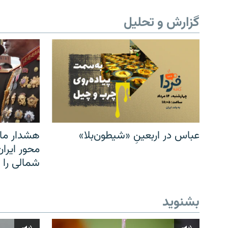
گزارش و تحلیل
عباس در اربعینِ «شیطون‌بلا»
هشدار مار
محور ایرا
شمالی را
بشنوید