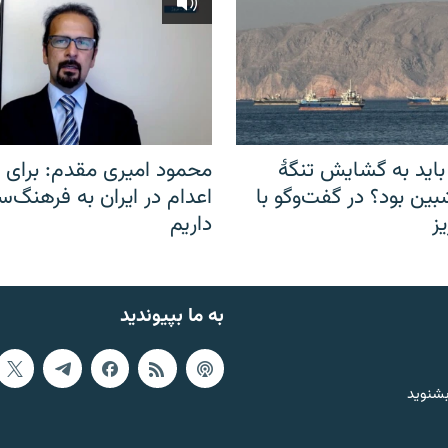
باید به گشایش تنگهٔ
محمود امیری مقدم: برای مب
ین بود؟ در گفت‌وگو با
اعدام در ایران به فرهنگ‌سا
ز
داریم
به ما بپیوندید
بشنوید