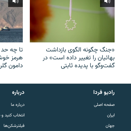
«جنگ چگونه الگوی بازداشت
تا چه حد 
بهائیان را تغییر داده است» در
هرمز خوشب
گفت‌وگو با پدیده ثابتی
دامون گلری
English
رادیو فردا
درباره
به ما بپیوندید
صفحه اصلی
درباره ما
ایران
انتخاب کنید و 
جهان
فیلترشکن‌ها