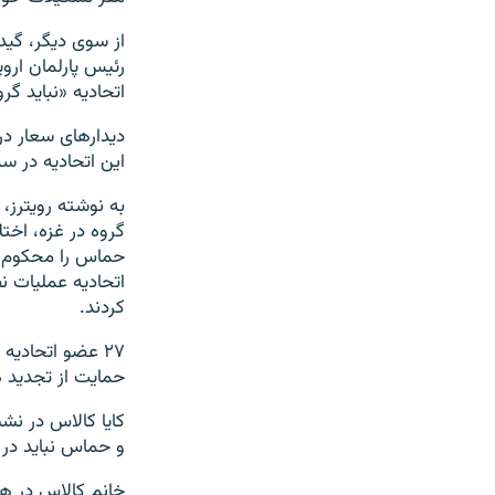
از سوی دیگر، گیدئ
رئیس پارلمان ارو
اتحادیه «نباید گر
دیدارهای سعار در
این اتحادیه در سه
به نوشته رویترز،
گروه در غزه، اخت
حماس را محکوم کر
اتحادیه عملیات ن
کردند.
۲۷ عضو اتحادیه
حمایت از تجدید هم
کایا کالاس در نش
و حماس نباید در
خانم کالاس در همی