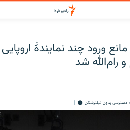
مانع ورود چند نمایندۀ اروپایی 
و رام‌الله شد
دسترسی بدون فیلترشکن