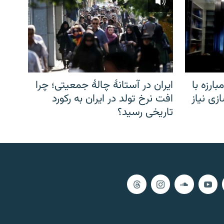
ارزه با
ایران در آستانهٔ چالهٔ جمعیتی؛ چرا
زی نیاز
افت نرخ تولد در ایران به رکورد
تاریخی رسید؟