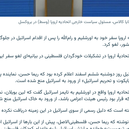
 کایا کالاس، مسئول سیاست خارجی اتحادیه اروپا (وسط) در بروکسل
روپا سفر خود به اورشلیم و رام‌الله را پس از اقدام اسرائیل در جلوگ
ور، لغو کرد.
حادیۀ اروپا در تشکیلات خودگردان فلسطینی در بیانیه‌ای لغو سفر این
یل روز دوشنبه ششم اسفند اعلام کرده بود که ریما حسن، نماینده پارل
ایکوت و تحریم اسرائیل» از ورود به اسرائیل منع شده است.
ادیه اروپا واقع در اورشلیم به تایمز اسرائیل گفت که لین بویلان، نم
 که قرار بود رئیس هیئت اعزامی باشد، از ورود به خاک اسرائیل منع 
ه است که دلیل رسمی از سوی اسرائیل در این زمینه دریافت نکرده
وشته که ریما حسن، فلسطینی‌الاصل، پیش از این بارها از اسرائیل انت
 تروریست» خوانده و ارتش اسرائیل را به «اعدام کودکان فلسطینی 