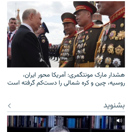
هشدار مارک مونتگمری: آمریکا محور ایران،
روسیه، چین و کره شمالی را دست‌کم گرفته است
بشنوید