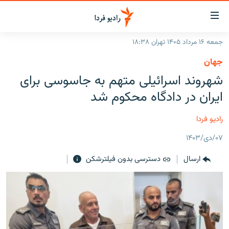
ینک‌های
ابلیت
سترسی
جمعه ۱۶ مرداد ۱۴۰۵ تهران ۱۸:۳۸
ازگشت
صفحه اصلی
جهان
ازگشت
ایران
شهروند اسرائیلی متهم به جاسوسی برای
ه
نوی
جهان
ایران در دادگاه محکوم شد
صلی
رادیو
فتن
رادیو فردا
ه
پادکست
انتخاب کنید و بشنوید
فحه
۰۷/دی/۱۴۰۳
چندرسانه‌ای
برنامه‌های رادیویی
ستجو
ارسال
دسترسی بدون فیلترشکن
زنان فردا
فرکانس‌ها
گزارش‌های تصویری
گزارش‌های ویدئویی
English
به ما بپیوندید