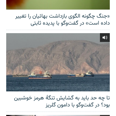
«جنگ چگونه الگوی بازداشت بهائیان را تغییر
داده است» در گفت‌وگو با پدیده ثابتی
تا چه حد باید به گشایش تنگهٔ هرمز خوشبین
بود؟ در گفت‌وگو با دامون گلریز