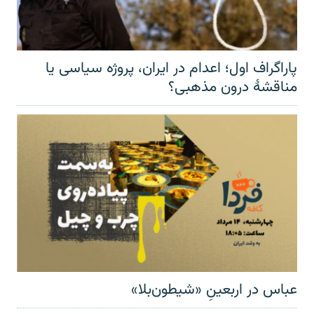
پاراگراف اول؛ اعدام در ایران، پروژه سیاسی یا
مناقشهٔ درون مذهبی؟
عباس در اربعینِ «شیطون‌بلا»