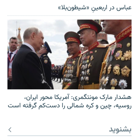
عباس در اربعینِ «شیطون‌بلا»
هشدار مارک مونتگمری: آمریکا محور ایران،
روسیه، چین و کره شمالی را دست‌کم گرفته است
بشنوید