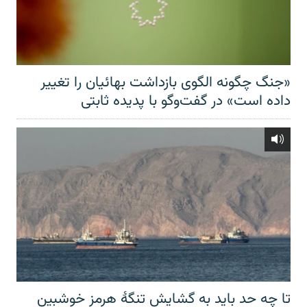
«جنگ چگونه الگوی بازداشت بهائیان را تغییر
داده است» در گفت‌وگو با پدیده ثابتی
تا چه حد باید به گشایش تنگهٔ هرمز خوشبین