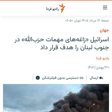
ینک‌های
ابلیت
سترسی
جمعه ۱۶ مرداد ۱۴۰۵ تهران ۰۶:۵۰
ازگشت
صفحه اصلی
جهان
ازگشت
ایران
اسرائیل «زاغه‌های مهمات حزب‌‌الله» در
ه
نوی
جهان
جنوب لبنان را هدف قرار داد
صلی
رادیو
فتن
رادیو فردا
ه
پادکست
انتخاب کنید و بشنوید
فحه
۳۰/بهمن/۱۴۰۲
چندرسانه‌ای
برنامه‌های رادیویی
ستجو
ارسال
دسترسی بدون فیلترشکن
زنان فردا
فرکانس‌ها
گزارش‌های تصویری
گزارش‌های ویدئویی
English
به ما بپیوندید