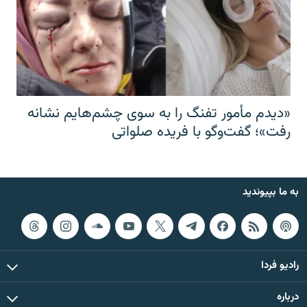
«دیدم مأمور تفنگ را به سوی چشم‌هایم نشانه
رفت»؛ گفت‌و‌گو با فریده صلواتی
به ما بپیوندید
رادیو فردا
درباره