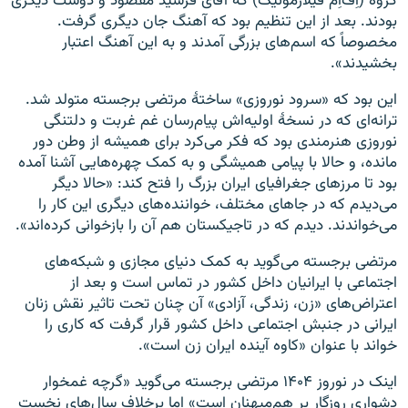
گروه (اِف‌اِم فیلارمونیک) که آقای فرشید مقصود و دوست دیگری
بودند. بعد از این تنظیم بود که آهنگ جان دیگری گرفت.
مخصوصاً که اسم‌های بزرگی آمدند و به این آهنگ اعتبار
بخشیدند».
این بود که «سرود نوروزی» ساختهٔ مرتضی برجسته متولد شد.
ترانه‌ای که در نسخهٔ اولیه‌اش پیام‌رسان غم غربت و دلتنگی
نوروزی هنرمندی بود که فکر می‌کرد برای همیشه از وطن دور
مانده، و حالا با پیامی همیشگی و به کمک چهره‌هایی آشنا آمده
بود تا مرزهای جغرافیای ایران بزرگ را فتح کند: «حالا دیگر
می‌دیدم که در جاهای مختلف، خواننده‌های دیگری این کار را
می‌خواندند. دیدم که در تاجیکستان هم آن را بازخوانی کرده‌اند».
مرتضی برجسته می‌گوید به کمک دنیای مجازی و شبکه‌های
اجتماعی با ایرانیان داخل کشور در تماس است و بعد از
اعتراض‌های «زن، زندگی، آزادی» آن چنان تحت تاثیر نقش زنان
ایرانی در جنبش اجتماعی داخل کشور قرار گرفت که کاری را
خواند با عنوان «کاوه آینده ایران زن است».
اینک در نوروز ۱۴۰۴ مرتضی برجسته می‌گوید «گرچه غمخوار
دشواری روزگار بر هم‌میهنان است» اما برخلاف سال‌های نخست