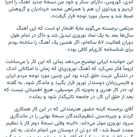
اندی، کوروس، دلارام، ستار و خود من نسخهٔ جدید آهنگ را اجرا
کردیم و ویدئوی آن هم با همراهی محمد خردادیان و گروهش
ضبط شد و بسیار مورد توجه قرار گرفت».
مرتضی برجسته می‌گوید مایهٔ افتخار او است که این آهنگ
سال‌ها بعد به یک نماد نوروزی تبدیل شد و «اگر در تمام طول
دوران فعالیت ۵۷ ساله‌ام، اگر همین یک آهنگ را ساخته بودم
برای شناسنامه کاری‌ام کافی بود».
این خواننده ایرانی توضیح می‌دهد زمانی که این کار را می‌ساخت
لزوماً فکر نمی‌کرد که آهنگ نوروزی‌ای که زمانی با امکاناتی اندک
در دلتنگی غربت خلق کرده بود این چنین مورد توجه مردم ایران
و فارسی‌زبانان دوستدار نوروز قرار بگیرد و ماندگار شود. به گفته
او، «در کار هنری و به‌ویژه کار موسیقی، هیچ اطمینانی نیست که
بعد از خلق آن کار، در جامعه تاثیرگذار شود و بماند».
آقای برجسته البته حضور هنرمندانی که در این کار همکاری
کردند و چیره‌دستی تنظیم‌کنندگان نسخهٔ نهایی را در ماندگاری
سرود نوروزی موثر می‌داند: «البته وقتی نسخهٔ دوم کار با تنظیم
مجدد ضبط شد- که دو تن از دوستان من انجام دادند، به نام