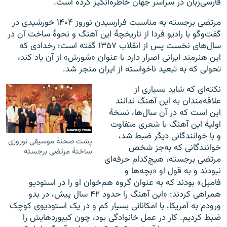
فارسی‌زبان در سراسر جهان خاطره‌انگیز کرده است.
مرتضی برجسته به مناسبت فرارسیدن نوروز ۱۴۰۴ خورشیدی در
گفت‌وگو با رادیو فردا از تاریخچهٔ این آهنگ و نحوهٔ ساخت آن در
سال‌های نخست پس از انقلاب ۱۳۵۷ گفته است؛ رخدادی که
این هنرمند ایرانی اصرار دارد با عنوان «شورش» از آن یاد کند،
تحولی که به تبعید ناخواسته از ایران منجر شد.
نکته‌ای که شاید بسیاری از
علاقه‌مندان به این آهنگ ندانند
این است که در آن سال‌ها، نسخهٔ
اولیهٔ این آهنگ با شعری متفاوت
و با خوانندگانی دیگر ضبط شد،
پشت صحنهٔ موسیقی نوروزی
خوانندگانی که به‌جز شخص
ساختهٔ مرتضی برجسته
مرتضی برجسته، هیچ‌کدام حرفه‌ای
نبودند و به قول او «بچه‌ها و
فامیل» بودند که به عنوان گروه هم‌خوان او را در استودیو
همراهی کردند: «این آهنگ را حدود ۴۲ سال پیش، در بدو
ورودم به آمریکا، با امکاناتی بسیار کم و در یک استودیوی کوچک
ضبط کردیم. کار در عمل خانوادگی بود، چون کیبوردهایش را