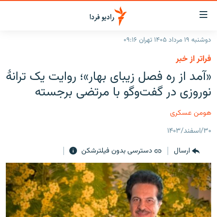
ینک‌های
ابلیت
سترسی
دوشنبه ۱۹ مرداد ۱۴۰۵ تهران ۰۹:۱۶
ازگشت
صفحه اصلی
فراتر از خبر
ازگشت
ایران
«آمد از ره فصل زیبای بهار»؛ روایت یک ترانهٔ
ه
نوی
جهان
نوروزی در گفت‌وگو با مرتضی برجسته
صلی
رادیو
فتن
هومن عسکری
ه
پادکست
انتخاب کنید و بشنوید
فحه
۳۰/اسفند/۱۴۰۳
چندرسانه‌ای
برنامه‌های رادیویی
ستجو
ارسال
دسترسی بدون فیلترشکن
زنان فردا
فرکانس‌ها
گزارش‌های تصویری
گزارش‌های ویدئویی
English
به ما بپیوندید