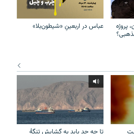
، پروژه
عباس در اربعینِ «شیطون‌بلا»
مذهبی؟
شت
تا چه حد باید به گشایش تنگهٔ