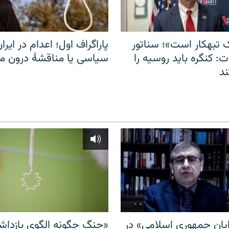
 تبهکار است»؛ سناتور
پاراگراف اول؛ اعدام در ایران
: کنگره باید روسیه را
سیاسی یا مناقشهٔ درون 
د
ایان جمهوری اسلامی» در
«جنگ چگونه الگوی بازدا