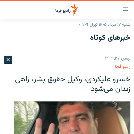
ینک‌های
ابلیت
سترسی
شنبه ۱۷ مرداد ۱۴۰۵ تهران ۰۳:۰۹
ازگشت
صفحه اصلی
خبرهای کوتاه
ازگشت
ایران
ه
نوی
جهان
بهمن ۲۷, ۱۴۰۲
صلی
رادیو
فتن
رادیو فردا
ه
پادکست
انتخاب کنید و بشنوید
خسرو علیکردی، وکیل حقوق بشر، راهی
فحه
چندرسانه‌ای
برنامه‌های رادیویی
ستجو
زندان می‌شود
زنان فردا
فرکانس‌ها
گزارش‌های تصویری
گزارش‌های ویدئویی
English
به ما بپیوندید