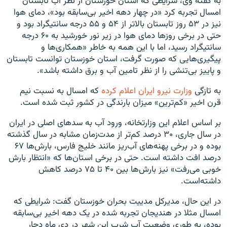
به گفته وی، شرایطی که استان خوزستان از نظر آب تابستان
امسال تجربه کرد «در چهار دهه اخیر بی‌سابقه بود»، دمای هوا
نیز در ۵۳ روز تابستان بالاتر از ۵۴ و ۵۵ درجه سانتیگراد بود و
حتی در برخی روزها دمای هوا در زیر نور خورشید به ۶۰ درجه
سانتیگراد رسید، اما با این همه به خاطر «همکاری‌ها و
پیگیری‌هایی که صورت گرفت، استان خوزستان توانست تابستان
و پاییز بی‌تنشی را از نظر تامین آب و برق داشته باشد».
به تازگی
وزارت نیرو ایران اعلام کرده
که امسال به نسبت نیم
قرن اخیر «کم‌ترین» میزان بارندگی در کشور ثبت شده است.
بر اساس اعلام این وزارتخانه، ورود آب به سدهای اصلی در ایران
در سال جاری، ۳۰ درصد کم‌تر از مدت‌زمان مشابه در سال گذشته
بوده‌ و در برخی پهنه‌های آب‌ریز مانند خلیج فارس، بارش‌ها ۶۷
درصد افت داشته است. حتی در برخی استان‌ها که «انتظار بارش
خوبی می‌رفت» نیز بارش‌ها بین ۴۰ تا ۷۵ درصد کاهش
داشته‌است.
در این حال، مدیرکل مدییت بحران خوزستان گفت: شرایطی که
امسال مثلا در هندیجان تجربه شده در یک دهه اخیر بی‌سابقه
بوده، به طوری وضعیت آب شرب این شهر در دی ماه دچار