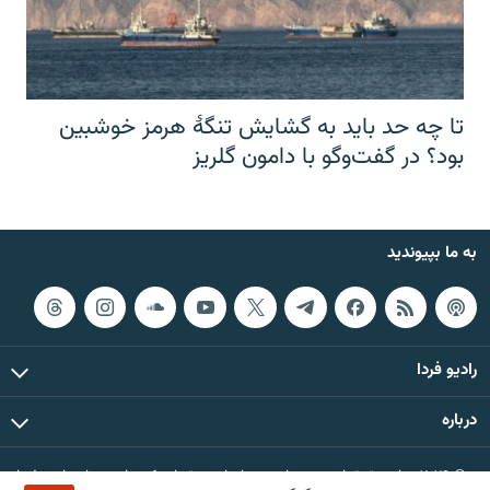
تا چه حد باید به گشایش تنگهٔ هرمز خوشبین
بود؟ در گفت‌وگو با دامون گلریز
به ما بپیوندید
رادیو فردا
درباره
© ۲۰۲۶ تمام حقوق این وب‌سایت، بر اساس مقررات کپی‌رایت، برای رادیو فردا