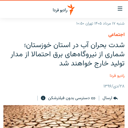
ینک‌های
ابلیت
سترسی
شنبه ۱۷ مرداد ۱۴۰۵ تهران ۱۰:۵۰
ازگشت
صفحه اصلی
اجتماعی
ازگشت
ایران
شدت بحران آب در استان خوزستان؛
ه
نوی
جهان
شماری از نیروگاه‌های برق احتمالا از مدار
صلی
رادیو
تولید خارج خواهند شد
فتن
ه
پادکست
انتخاب کنید و بشنوید
رادیو فردا
فحه
چندرسانه‌ای
برنامه‌های رادیویی
ستجو
۲۸/دی/۱۳۹۶
زنان فردا
فرکانس‌ها
گزارش‌های تصویری
ارسال
دسترسی بدون فیلترشکن
گزارش‌های ویدئویی
English
به ما بپیوندید