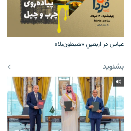
عباس در اربعینِ «شیطون‌بلا»
بشنوید