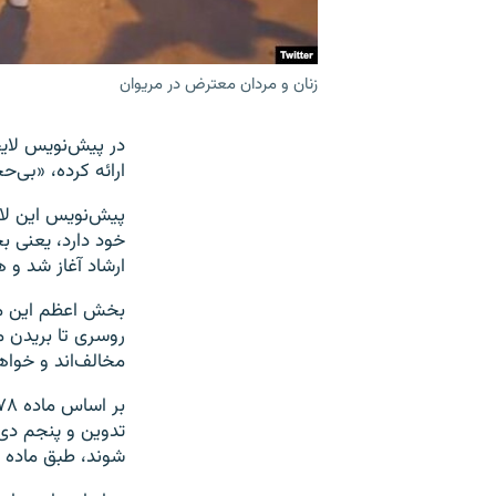
زنان و مردان معترض در مریوان
در پیش‌نویس لایح
ارائه کرده، «بی‌
پیش‌نویس این لای
خود دارد، یعنی ب
ارشاد آغاز شد و ه
بخش اعظم این معت
روسری تا بریدن مو
مخالف‌اند و خواه
تدوین و پنجم دی‌
شوند، طبق ماده ۸۰ قانون آیین دادرسی کیفری» برخورد خواهد کرد.