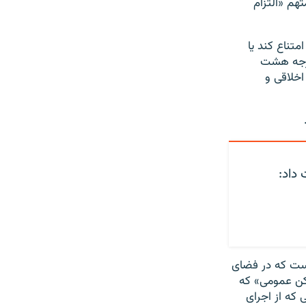
هم «التزام
تناع کند یا
 درجه هشت
اخلاقی و
 داد:
است که در فضای
اکن عمومی» که
که از اجرای