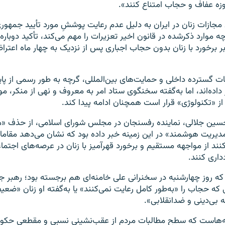
زه عفاف و حجاب امتناع کنند».
 مجازات‌ زنان در ایران به دلیل عدم رعایت پوششِ مورد تأیید جمهور
چه موارد ذکرشده در قانون اخیر تعزیرات را مهم می‌کند، تأکید دوباره
 برخورد با زنان بدون حجاب اجباری پس از نزدیک به چهار ماه اعت
ات گسترده داخلی و حمایت‌های بین‌المللی، گرچه به طور رسمی از پا
اده‌اند، اما به‌گفته سخنگوی ستاد امر به معروف و نهی از منکر، م
از «تکنولوژی‌» قرار است همچنان ادامه پیدا کند.
 حسین جلالی، نماینده رفسنجان در مجلس شورای اسلامی، از حذف «م
مدیریت هوشمند» در این زمینه خبر داده بود که نشان می‌دهد مقا
ند از مواجهه مستقیم و برخورد قهرآمیز با زنان در عرصه‌های اجتما
اری کنند.
که روز چهارشنبه در سخنرانی علی خامنه‌ای هم برجسته بود؛ رهبر 
ی که حجاب را «به‌طور کامل رعایت نمی‌کنند» یا به‌گفته او زنان «ضعی
ه بی‌دینی و ضدانقلابی».
ته‌هاست که سطح مطالبات مردم از عقب‌نشینی نسبی و مقطعی حک