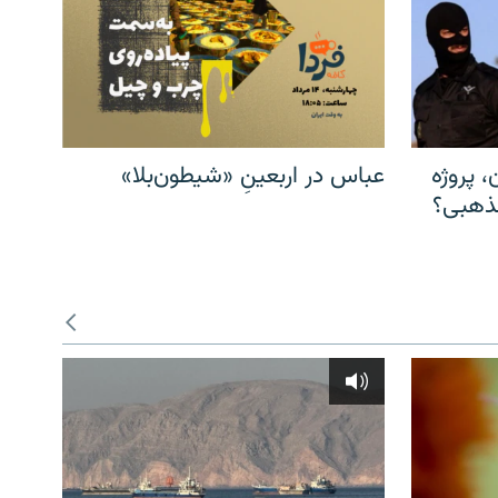
، پروژه
عباس در اربعینِ «شیطون‌بلا»
مذهبی؟