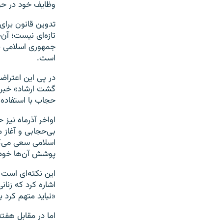
وظایف خود در حو
تدوین قانون برای
تازه‌ای نیست؛ آن‌
جمهوری اسلامی بر
است.
در پی این اعتراض
گشت ارشاد» خبر د
حجاب با استفاده 
اواخر آذرماه نیز
بی‌حجابی و آغاز 
اسلامی سعی می‌کن
پوشش آن‌ها خودد
این نکته‌ای است 
اشاره کرد که زنان
«نباید متهم کرد ب
اما در مقابل هف