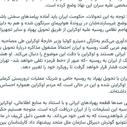
خصی علیه سران این نهاد وضع کرده است.
ا توجه به این تحولات، حکومت ایران باید آماده پیامدهای سختی باش
وضع غیرسازنده‌شان در پروندهٔ هواپیمای سرنگون شده و هم به دلی
هاجم نظامی روسیه علیه اوکراین از طریق تحویل پهپاد و سایر تجهیزات
ادآوری می‌کنم به‌تازگی دمیترو کولبا وزیر خارجهٔ اوکراین طی مصاحبه ب
هم‌ عربی گفت روسیه و ایران احتمالاً مشغول مذاکره دربارهٔ تحویل ب
یرانی هستند و اوکراین با دقت این موضوع را دنبال می‌کند. او هش
از ایران به روسیه -که عبور از «خط قرمز» تلقی خواهد شد- تهران ب
تحت فشار قرار خواهد گرفت تا رویکرد خود را تغییر دهد.
ران با تحویل پهپاد به روسیه حامی و شریک عملیات تروریستی کرملی
اوکراینی شده‌ و این در حالی است که مردم اوکراین همواره احساس 
اشته‌اند.
 صدها قطعه پهپادهای ایرانی و با استناد به منابع اطلاعاتی، اوکرای
وسیه این تسلیحات را از ایران دریافت کرده است. متوجه هستیم حک
ر شواهدی‌ست که به ضرر خود می‌داند. به همین دلیل کی‌یف در ماه
تونیو گوترش دبیرکل سازمان ملل متحد پیشنهاد داد کارشناسان بین‌ال