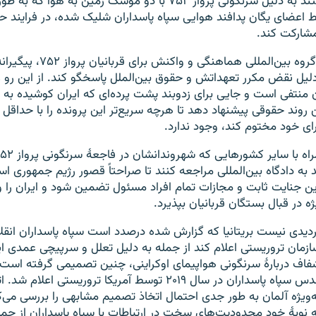
ایران خواستند به دلیل سرنگونی پرواز ۷۵۲ با دو موشک زمین به هوا
اعضای یگان پدافند هوایی سپاه پاسداران شلیک شده، در فرایند حق
مشارکت کند.
تأکید شده گروه بین‌المللی هماهن
 دلیل نقض مکرر تعهداتش و حقوق بین‌الملل پاسخگو کند. از این رو 
ن منتفی است و جایی برای زدوبند پشت پرده‌ای که ایران کوشیده به
ن روند حقوقی پیشنهاد دهد تا هرچه سریع‌تر این پرونده را با حداقل 
رای خود مختوم کند، وجود ندارد.
د به دادگاه بین‌المللی مراجعه کنند تا صراحتاً قصور رژیم جمهوری اسل
ین جنایت ثابت و مجازات تمام افراد مسئول تضمین شود و ایران را 
ژه در قبال بستگان قربانیان بپذیرد.
ردیدی نیست بریتانیا که گزارش شده درصدد است سپاه پاسداران انقلا
ازمان تروریستی اعلام کند از جمله به دلیل تعلل و سرپیچی عمدی ای
فاف دربارهٔ سرنگونی هواپیمای اوکراینی، چنین تصمیمی گرفته است. 
قدس سپاه پاسداران در سال ۲۰۱۹ توسط آمریکا تروریستی اعلام 
ه‌ویژه آلمان به طور جدی احتمال اتخاذ تصمیم مشابهی را بررسی می‌کن
ه نوبهٔ خود محدودیت‌های سخت در ارتباطات با سپاه پاسداران از جمل