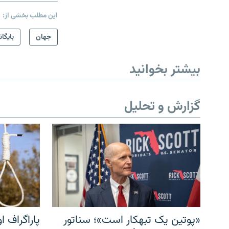
این مطلب بخشی از:
جهان
بایگان
بیشتر بخوانید
گزارش و تحلیل
«پوتین یک تبهکار است»؛ سناتور
پاراگراف او