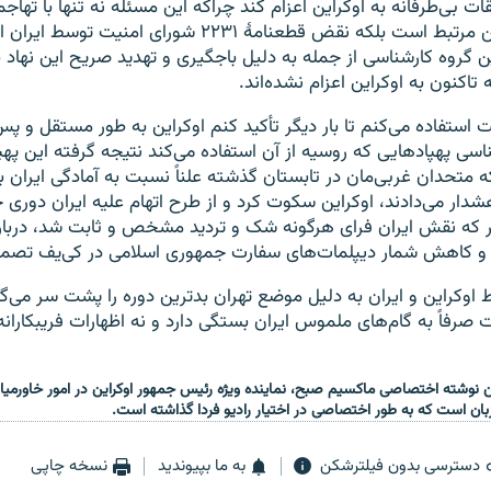
ات بی‌طرفانه به اوکراین اعزام کند چراکه این مسئله نه تنها با تهاج
علیه اوکراین مرتبط است بلکه نقض قطعنامهٔ ۲۲۳۱ شورای امنیت
 گروه کارشناسی از جمله به دلیل باجگیری و تهدید صریح این نهاد بی
اکنون به اوکراین اعزام نشده‌اند.
 استفاده می‌کنم تا بار دیگر تأکید کنم اوکراین به طور مستقل و پس
سی پهپادهایی که روسیه از آن استفاده می‌کند نتیجه گرفته این پهپا
ه متحدان غربی‌مان در تابستان گذشته علناً نسبت به آمادگی ایران 
دار می‌دادند، اوکراین سکوت کرد و از طرح اتهام علیه ایران دوری 
 که نقش ایران فرای هر‌گونه شک و تردید مشخص و ثابت شد، دربارهٔ 
 و کاهش شمار دیپلمات‌های سفارت جمهوری اسلامی در کی‌یف تصمی
ط اوکراین و ایران به دلیل موضع تهران بدترین دوره را پشت سر می‌گذ
 صرفاً به گام‌های ملموس ایران بستگی دارد و نه اظهارات فریبکارا
نوشته اختصاصی ماکسیم صبح، نماینده ویژه رئیس جمهور اوکراین در امور خاورمیانه
بان است که به طور اختصاصی در اختیار رادیو فردا گذاشته است.
دسترسی بدون فیلترشکن
به ما بپیوندید
نسخه چاپی