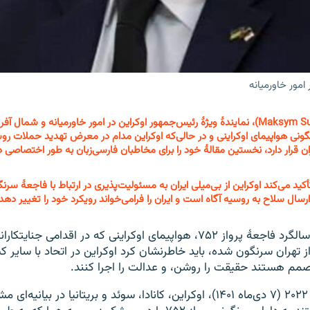
امور خاورمیانه
ماکسیم صبح (Maksym Subkh)، نمایندهٔ ویژهٔ رئیس‌جمهور اوکراین در امور خاورمیانه و شما
نی هواپیمای اوکراینی و در حالی‌که اوکراین مدام در معرض تهدید حملات روسی
 قرار دارد، نخستین مقالهٔ خود را برای مخاطبان فارسی‌زبان به طور اختصاصی در ا
رسال سلاح به روسیه آگاه است و ایران را فرامی‌خواند رویکرد خود را تغییر دهد 
در سومین سالگرد فاجعهٔ پرواز ۷۵۲، هواپیمای اوکراینی که در اقدامی 
راز تهران سرنگون شده، باید خاطرنشان کرد اوکراین در اتحاد با سایر 
مم هستند حقیقت را روشن، و عدالت را اجرا کنند.
۲۸ دسامبر ۲۰۲۲ (۷ دی‌ماه ۱۴۰۱)، اوکراین، کانادا، سوئد و بریتانیا در بی