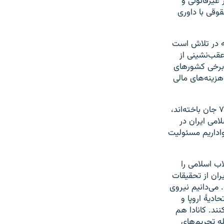
 که به طور غیرقانونی و
وقی با داوری
گی و واکنش برای قربانیان پرواز ۷۵۲، پیگیرانه در تلاش است
عقب‌نشینی از
 برخی کشورهای
هزینه‌های مالی
اوکراین همراه با سایر کشورهایی که شهروندانشان در فاجعهٔ سرنگونی پرواز ۷۵۲ جان باخته‌اند،
امی ایران در
واداریم مسئولیت
ب اسلامی را
ران از تحقیقات
می‌دانیم نیروی
شد. اتحادیهٔ اروپا و
ند. کانادا هم
ه تحریم‌های