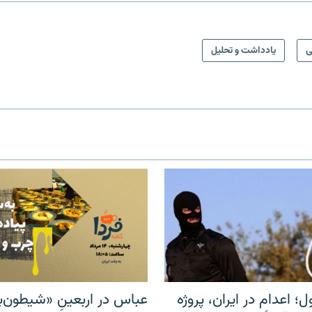
ی
یادداشت و تحلیل
ل؛ اعدام در ایران، پروژه
عباس در اربعینِ «شیطون‌بل