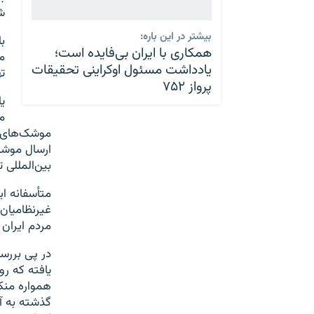
ش
بیشتر در این باره:
ب
همکاری با ایران بی‌فایده است؛
م
یادداشت مسئول اوکراینی تحقیقات
ت
پرواز ۷۵۲
ی
م
موشک‌های ا
ارسال موشک 
بین‌المللی 
متأسفانه ای
غیرنظامیان 
مردم ایران د
در پی بررسی
یافته که ر
همواره منک
گذشته به آن