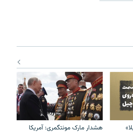
ا»
هشدار مارک مونتگمری: آمریکا