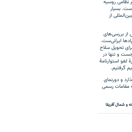
م نظامی روسیه
 توسط ایران است. بسیار
ن‌المللی از
 از بررسی‌های
دها ایرانی‌ست.
برای تحویل سلاح
جست و تنها در
لغو استوارنامهٔ
م گرفتیم.
ارد و دورنمای
نه مقامات رسمی
 و شمال آفریقا