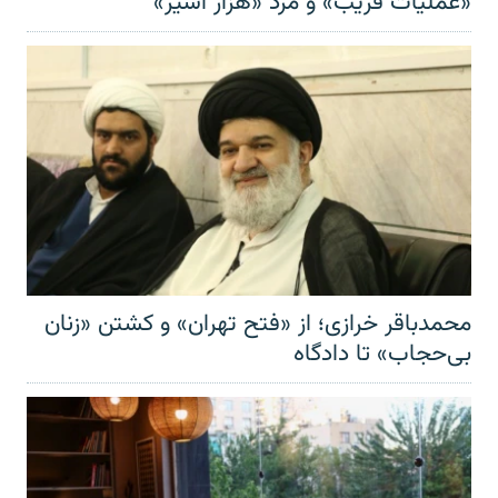
«عملیات فریب» و مرد «هزار اسیر»
محمدباقر خرازی؛ از «فتح تهران» و کشتن «زنان
بی‌حجاب» تا دادگاه