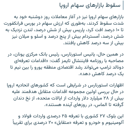
سقوط بازارهای سهام اروپا
بازارهای سهام اروپا نیز در آغاز معاملات روز دوشنبه خود به
شدت سقوط کردند، ‌به‌طوری که ارزش سهام در بورس فرانکفورت
تا ۱۰ درصد افت کرد، پاریس بیش از شش درصد، لندن نزدیک به
شش درصد، آمستردام بیش از پنج درصد و اسلو و میلان نیز
بیش از سه درصد کاهش یافتند.
در همین حال، یانیس استورنارس، رئیس بانک مرکزی یونان، در
مصاحبه با روزنامه فایننشال تایمز گفت: «اقدامات تعرفه‌ای
دونالد ترامپ می‌تواند رشد اقتصادی منطقه یورو را بین نیم تا
یک درصد کاهش دهد».
اظهارات استورنارس در شرایطی است که کشورهای اتحادیه اروپا
در حال بررسی اولین مجموعه اقدامات متقابل هدفمند علیه
بیش از ۲۸ میلیارد دلار واردات از ایالات متحده، از نخ دندان
گرفته تا الماس، در روزهای آینده هستند».
این بلوک ۲۷ کشوری با تعرفه ۲۵ درصدی واردات فولاد و
آلومینیوم و خودرو و تعرفه «متقابل» ۲۰ درصدی برای تقریباً