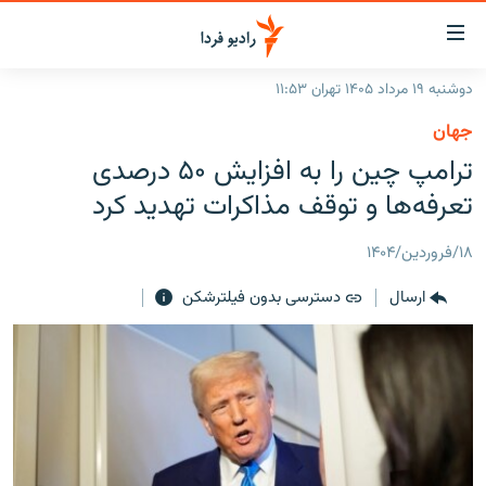
ینک‌های
ابلیت
سترسی
دوشنبه ۱۹ مرداد ۱۴۰۵ تهران ۱۱:۵۳
ازگشت
صفحه اصلی
جهان
ازگشت
ایران
ترامپ چین را به افزایش ۵۰ درصدی
ه
نوی
جهان
تعرفه‌ها و توقف مذاکرات تهدید کرد
صلی
رادیو
فتن
۱۸/فروردین/۱۴۰۴
ه
پادکست
انتخاب کنید و بشنوید
فحه
ارسال
دسترسی بدون فیلترشکن
چندرسانه‌ای
برنامه‌های رادیویی
ستجو
زنان فردا
فرکانس‌ها
گزارش‌های تصویری
گزارش‌های ویدئویی
English
به ما بپیوندید