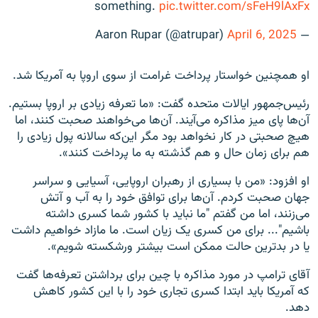
something.
pic.twitter.com/sFeH9lAxFx
April 6, 2025
— Aaron Rupar (@atrupar)
او همچنین خواستار پرداخت غرامت از سوی اروپا به آمریکا شد.
رئیس‌جمهور ایالات متحده گفت: «ما تعرفه زیادی بر اروپا بستیم.
آ‌ن‌ها پای میز مذاکره می‌آیند. آن‌ها می‌خواهند صحبت کنند، اما
هیچ صحبتی در کار نخواهد بود مگر این‌که سالانه پول زیادی را
هم برای زمان حال و هم گذشته به ما پرداخت کنند».
او افزود: «من با بسیاری از رهبران اروپایی، آسیایی و سراسر
جهان صحبت کردم. آن‌ها برای توافق خود را به آب و آتش
می‌زنند، اما من گفتم "ما نباید با کشور شما کسری داشته
باشیم"... برای من کسری یک زیان است. ما مازاد خواهیم داشت
یا در بدترین حالت ممکن است بیشتر ورشکسته شویم».
آقای ترامپ در مورد مذاکره با چین برای برداشتن تعرفه‌ها گفت
که آمریکا باید ابتدا کسری تجاری خود را با این کشور کاهش
دهد.