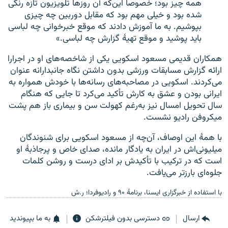
همه چیز بود؛ خصوصاً این‌که آن روزها تلویزیون تازه رنگی
شده بود و خیلی مهم بود که مقابل دوربین چه چیزی
بپوشیم. به ما آموزش دادند که موقع خبرخوانی چه لباسی
باید پوشید و موقع تهیهٔ گزارش چه لباسی.»
همکاران قدیمی مسعود اسکویی یکی از شاخصه‌های او در اجرا‌را
ارائه گزارش مسابقات ورزشی بدون داشتن نگاه جانبدارانه عنوان
می‌کردند. اسکویی در مصاحبه‌های رسانه‌ها با خودش همواره به
ایرانی بودن و عشق به کارش تأکید می‌کرد تا جایی که هنگام
سال تحویل امسال نیز به‌رغم کهولت سن و بیماری باز هم پشت
میکروفن رادیو نشست.
با همهٔ این اوصاف، آن‌چه از مسعود اسکویی برای شنوندگان
میلیونی‌اش در ایران به یادگار مانده، صدای خاص و پرجاذبهٔ او
است که در ترکیب با تأکیدش بر ادای درست و روشن کلمات
جلوه‌ای بارزتر می‌یافت.
با استفاده از خبرگزاری‌ ایسنا، برنامهٔ ۹۰ و رادیوفردا؛ ر.ش
ارسال
دسترسی بدون فیلترشکن
به ما بپیوندید