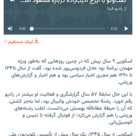
گفت‌وگو با ایرج ادیب‌زاده دربارهٔ مسعود اسکویی
از
رادیو فردا
No media source currently available
0:00
4:15
لینک مستقیم
اسکویی ۹ سال پیش که در چنین روزهایی که به‌طور ویژه
مهمان برنامهٔ نود عادل فردوسی‌پور شده بود، گفت از سال ۱۳۴۵
تا ۱۳۶۰ هم مجری اخبار سیاسی بود و هم اخبار و گزارش‌های
ورزشی.
با این حال سابقهٔ ۵۷ سال گزارشگری و فعالیت او بیشتر در رادیو
رقم خورد. رشتهٔ تخصصی خودش والیبال بود، اما به‌جز کشتی،
که آن را حیطهٔ عطاءالله بهمنش می‌دانست، اغلب رشته‌های
ورزشی را هم گزارش می‌کرد؛ از فوتبال گرفته تا تنیس و
اتومبیل‌رانی.
اسکویی از سال ۱۳۴۵، یک سال پیش از تأسیس تلویزیون ملی