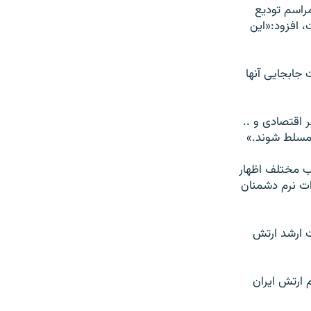
راسم تودیع
 افزود:«این
 جابجایی آنها
 اقتصادی و ..
ا مسلط شوند.»
هب مختلف اظهار
ات نرم دشمنان
ال گذشته (۱۳۸۷) یکی از مقامات ارشد ارتش
 ارتش ایران