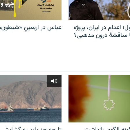
ل؛ اعدام در ایران، پروژه
عباس در اربعینِ «شیطون‌بل
مناقشهٔ درون مذهبی؟
نه الگوی بازداشت
تا چه حد باید به گشایش ت