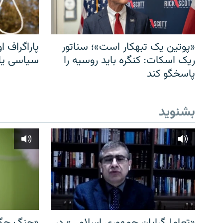
«پوتین یک تبهکار است»؛ سناتور
پاراگراف او
ریک اسکات: کنگره باید روسیه را
سیاسی یا 
پاسخگو کند
بشنوید
«تعامل‌گرایان جمهوری اسلامی» در
«جنگ چگو