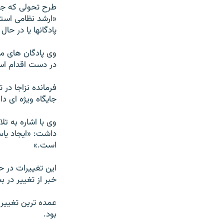
طرح تحولی که جز
«ارشد نظامی است
پادگانها یا در حا
وی پادگان های مشه
در دست اقدام ا
فرمانده نزاجا در
جایگاه ویژه ای دا
وی با اشاره به ت
داشت: «ایجاد یاس
است.»
خبر از تغییر در ب
عمده ترین تغییر 
بود.