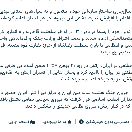
 سال‌جاری ساختار سازمانی خود را متحول و به سپاه‌های استانی تبدی
قدام را افزایش قدرت دفاعی این نیرو‌ها در هر استان اعلام کرده‌اند.
ایران اولین ارتش نوین خود را رسما در دی ١۳٠٠ در اواخر سلطنت قاجاریه را
تحدالشکل ادغام شدند و تحت اشراف وزارت جنگ و فرماندهی واحدی
می و انتظامی تا پایان سلطنت رضاشاه از حوزه نظارت قوه مقننه، قوه
ستقیم وی بودند.
در جریان انقلاب اسلامی در ایران، ارتش در روز ۲١ بهمن ١۳۵۷ ضمن 
نتی در ایران را ناامید کرد و بخش هایی از افسران ارتش به انقلابی
رتش نیز به جوخه اعدام سپرده شدند.
ر جریان جنگ هشت ساله بین ایران و عراق نیز ارتش ایران حضور دا
سداران انقلاب اسلامی قرار گرفت که نیروی سیاسی نظامی تشکل یافته 
 که در کنار ارتش، نیروی نظامی جدیدی را تشکیل دادند.
دسترسی بدون فیلترشکن
به ما بپیوندید
نسخه چاپی